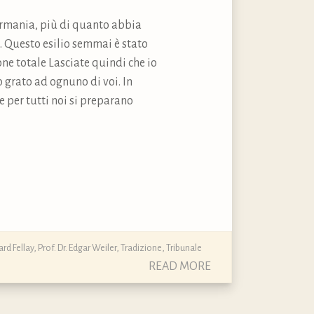
Germania, più di quanto abbia
X. Questo esilio semmai è stato
ne totale Lasciate quindi che io
no grato ad ognuno di voi. In
 per tutti noi si preparano
rd Fellay
,
Prof. Dr. Edgar Weiler
,
Tradizione
,
Tribunale
READ MORE