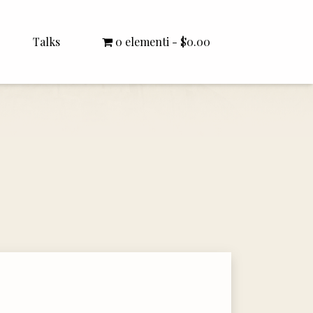
Talks
0 elementi
$0.00
All Talks
Bishop Williamson
Dr. White
Interviews
Literature Seminars
Rector Letters
Sermons