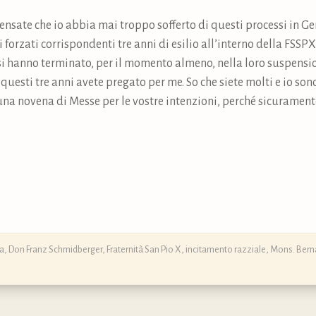
 pensate che io abbia mai troppo sofferto di questi processi in 
forzati corrispondenti tre anni di esilio all’interno della FSSP
i hanno terminato, per il momento almeno, nella loro suspensio
i questi tre anni avete pregato per me. So che siete molti e io so
na novena di Messe per le vostre intenzioni, perché sicuramente
ra
,
Don Franz Schmidberger
,
Fraternità San Pio X
,
incitamento razziale
,
Mons. Berna