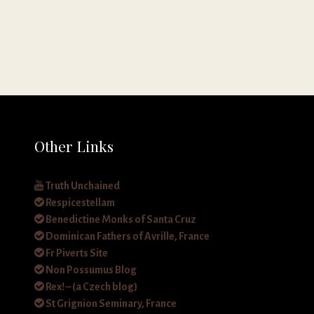
Other Links
Truth Unchained
Respicestellam
Benedictine Monks of Santa Cruz
Dominican Fathers of Avrille, France
Fr Piverts Site
Non Possumus Blog
Rex! – (a Czech blog)
St Grignion Seminary, France