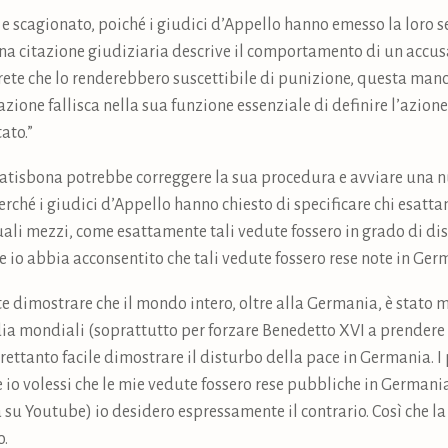
 e scagionato, poiché i giudici d’Appello hanno emesso la loro 
una citazione giudiziaria descrive il comportamento di un accu
rete che lo renderebbero suscettibile di punizione, questa manca
itazione fallisca nella sua funzione essenziale di definire l’azion
ato.”
 Ratisbona potrebbe correggere la sua procedura e avviare una n
perché i giudici d’Appello hanno chiesto di specificare chi esat
uali mezzi, come esattamente tali vedute fossero in grado di di
e io abbia acconsentito che tali vedute fossero rese note in Ger
e dimostrare che il mondo intero, oltre alla Germania, è stato 
ia mondiali (soprattutto per forzare Benedetto XVI a prendere 
trettanto facile dimostrare il disturbo della pace in Germania. 
e io volessi che le mie vedute fossero rese pubbliche in Germani
ra su Youtube) io desidero espressamente il contrario. Così che 
o.