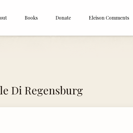
out
Books
Donate
Eleison Comments
p Williamson
About
ite
English
Español
Francais
le Di Regensburg
Deutsh
Italiano
Subscribe