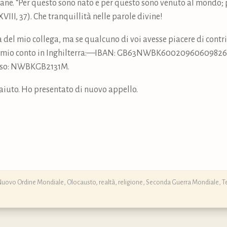
ne. “Per questo sono nato e per questo sono venuto al mondo; 
XVIII, 37). Che tranquillità nelle parole divine!
a del mio collega, ma se qualcuno di voi avesse piacere di contri
sul mio conto in Inghilterra:—IBAN: GB63NWBK60020960609826
verso: NWBKGB2131M.
 aiuto. Ho presentato di nuovo appello.
Nuovo Ordine Mondiale
,
Olocausto
,
realtà
,
religione
,
Seconda Guerra Mondiale
,
T