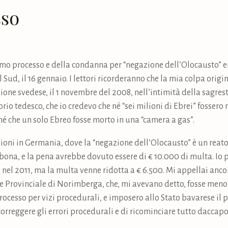
sso
timo processo e della condanna per “negazione dell’Olocausto” 
Sud, il 16 gennaio. I lettori ricorderanno che la mia colpa origin
sione svedese, il 1 novembre del 2008, nell’intimità della sagres
orio tedesco, che io credevo che né “sei milioni di Ebrei” fossero 
é che un solo Ebreo fosse morto in una “camera a gas”.
ioni in Germania, dove la “negazione dell’Olocausto” è un reat
bona, e la pena avrebbe dovuto essere di € 10.000 di multa. Io p
el 2011, ma la multa venne ridotta a € 6.500. Mi appellai ancora
e Provinciale di Norimberga, che, mi avevano detto, fosse meno 
 processo per vizi procedurali, e imposero allo Stato bavarese i
correggere gli errori procedurali e di ricominciare tutto daccapo