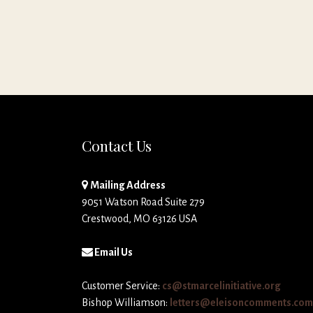
Contact Us
Mailing Address
9051 Watson Road Suite 279
Crestwood, MO 63126 USA
Email Us
Customer Service:
cs@stmarcelinitiative.org
Bishop Williamson:
letters@eleisoncomments.com