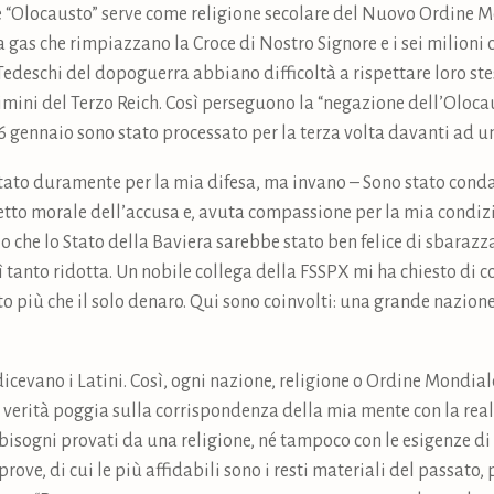
me “Olocausto” serve come religione secolare del Nuovo Ordine 
a gas che rimpiazzano la Croce di Nostro Signore e i sei milioni 
edeschi del dopoguerra abbiano difficoltà a rispettare loro ste
rimini del Terzo Reich. Così perseguono la “negazione dell’Oloca
 16 gennaio sono stato processato per la terza volta davanti ad 
tato duramente per la mia difesa, ma invano – Sono stato conda
tto morale dell’accusa e, avuta compassione per la mia condizi
o che lo Stato della Baviera sarebbe stato ben felice di sbarazzar
 tanto ridotta. Un nobile collega della FSSPX mi ha chiesto di co
to più che il solo denaro. Qui sono coinvolti: una grande nazione,
 dicevano i Latini. Così, ogni nazione, religione o Ordine Mondia
 la verità poggia sulla corrispondenza della mia mente con la real
i bisogni provati da una religione, né tampoco con le esigenze d
 prove, di cui le più affidabili sono i resti materiali del passato,