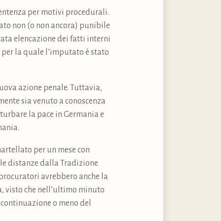
sentenza per motivi procedurali.
sato non (o non ancora) punibile
ta elencazione dei fatti interni
e per la quale l’imputato è stato
uova azione penale. Tuttavia,
tamente sia venuto a conoscenza
sturbare la pace in Germania e
mania.
martellato per un mese con
le distanze dalla Tradizione
I procuratori avrebbero anche la
a, visto che nell’ultimo minuto
la continuazione o meno del