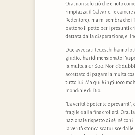
Ora, non solo ciò che è noto co
rimpiazza il Calvario, le camere 
Redentore), ma mi sembra che i T
battono il petto per i presunti c
dettata dalla disperazione, e il
Due avvocati tedeschi hanno lot
giudice ha ridimensionato l’aspe
la multa a € 1.600. Non c’è dubbi
accettato di pagare la multa così
tutto lui. Ma qui è in giuoco mol
mondiale di Dio.
“La verità è potente e prevarrà”,
fragile e alla fine crollerà. Ora,
nazionale rispetto di sé, né con 
la verità storica scaturisce dalle