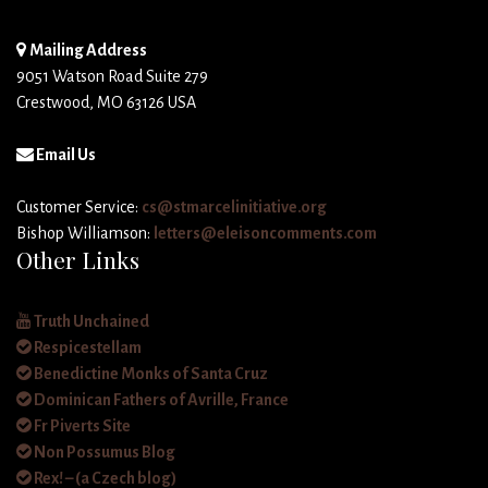
Mailing Address
9051 Watson Road Suite 279
Crestwood, MO 63126 USA
Email Us
Customer Service:
cs@stmarcelinitiative.org
Bishop Williamson:
letters@eleisoncomments.com
Other Links
Truth Unchained
Respicestellam
Benedictine Monks of Santa Cruz
Dominican Fathers of Avrille, France
Fr Piverts Site
Non Possumus Blog
Rex! – (a Czech blog)