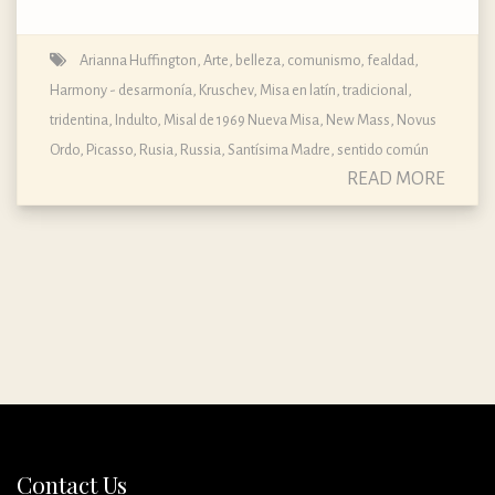
Arianna Huffington
,
Arte
,
belleza
,
comunismo
,
fealdad
,
Harmony - desarmonía
,
Kruschev
,
Misa en latín, tradicional,
tridentina, Indulto
,
Misal de 1969 Nueva Misa
,
New Mass
,
Novus
Ordo
,
Picasso
,
Rusia
,
Russia
,
Santísima Madre
,
sentido común
READ MORE
Contact Us