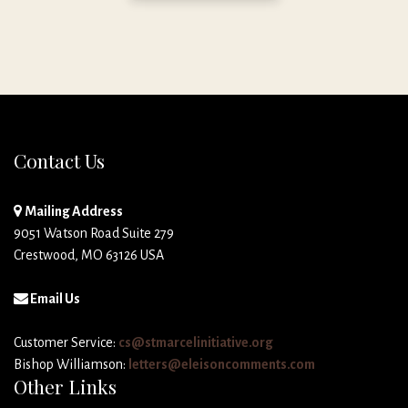
Contact Us
Mailing Address
9051 Watson Road Suite 279
Crestwood, MO 63126 USA
Email Us
Customer Service:
cs@stmarcelinitiative.org
Bishop Williamson:
letters@eleisoncomments.com
Other Links