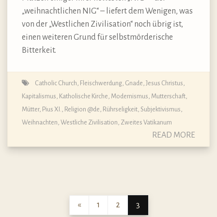
„weihnachtlichen NIG“ – liefert dem Wenigen, was
von der „Westlichen Zivilisation“ noch übrig ist,
einen weiteren Grund für selbstmörderische
Bitterkeit.
Catholic Church
,
Fleischwerdung
,
Gnade
,
Jesus Christus
,
Kapitalismus
,
Katholische Kirche
,
Modernismus
,
Mutterschaft,
Mütter
,
Pius XI.
,
Religion @de
,
Rührseligkeit
,
Subjektivismus
,
Weihnachten
,
Westliche Zivilisation
,
Zweites Vatikanum
READ MORE
«
1
2
3