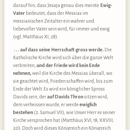
darauf hin, dass Jesaja genau dies meinte.
Ewig-
Vater
bedeutet, dass der Messias im
messianischen Zeitalter ein wahrer und
liebevoller Vater sein wird, für immer und ewig
(vgl. Matthäus XI, 28).
. . . auf dass seine Herrschaft gross werde.
Die
Katholische Kirche wird sich über die ganze Welt
verbreiten,
und der Friede wird kein Ende
nehmen,
weil die Kirche des Messias überall, wo
sie geachtet wird, Frieden schaffen wird, bis zum
Ende der Welt. Es wird ein königlicher Spross
Davids sein, der
auf Davids Thron
sitzen wird,
dem verheissen wurde, er werde
ewiglich
bestehen
(2. Samuel VII), wie Unser Herr es seiner
Kirche versprochen hat (Matthäus XVI, 18; XXVIII,
20). Doch wird dieses Königreich ein Königreich