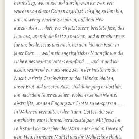
herabstieg, wie müde und durchfroren ich war. Wir
wurden von einem Ochsen begrüsst. Ich ging zu ihm hin,
um ein wenig Wärme zu spüren, auf dem Heu
auszuruhen . . . dort, wo ich jetzt stehe, breitete Josef das
Heu aus, um mir ein Bett zu machen, und er trocknete es
für uns beide, Jesus und mich, bei dem kleinen Feuer in
jener Ecke . . . weil mein engelsgleicher Mann für uns die
Liebe eines wahren Vaters empfand . . . und er und ich
assen, während wir uns wie zwei in der Finsternis der
Nacht verirrte Geschwister an den Händen hielten,
unser Brot und unseren Käse. Und dann ging er dorthin,
um nach dem Feuer zu sehen, wobei er seinen Mantel
abstreifte, um den Eingang zur Grotte zu versperren . . . .
In Wahrheit verhüllte er den Ruhm Gottes, der sich
anschickte, vom Himmel herabzusteigen. Mit Jesus im
Leib stand ich zwischen der Wärme der beiden Tiere auf
dem Heu, in meinen Mantel und die Wolldecke gehüllt.