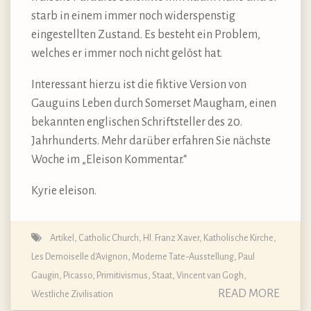
starb in einem immer noch widerspenstig
eingestellten Zustand. Es besteht ein Problem,
welches er immer noch nicht gelöst hat.
Interessant hierzu ist die fiktive Version von
Gauguins Leben durch Somerset Maugham, einen
bekannten englischen Schriftsteller des 20.
Jahrhunderts. Mehr darüber erfahren Sie nächste
Woche im „Eleison Kommentar.“
Kyrie eleison.
Artikel
,
Catholic Church
,
Hl. Franz Xaver
,
Katholische Kirche
,
Les Demoiselle d'Avignon
,
Moderne Tate-Ausstellung
,
Paul
Gaugin
,
Picasso
,
Primitivismus
,
Staat
,
Vincent van Gogh
,
READ MORE
Westliche Zivilisation