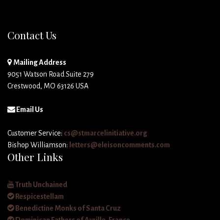
Contact Us
Mailing Address
9051 Watson Road Suite 279
Crestwood, MO 63126 USA
Email Us
Customer Service:
cs@stmarcelinitiative.org
Bishop Williamson:
letters@eleisoncomments.com
Other Links
Truth Unchained
Respicestellam
Benedictine Monks of Santa Cruz
Dominican Fathers of Avrille, France