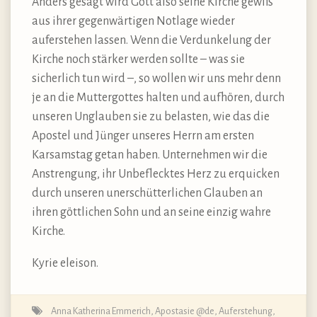
Anders gesagt wird Gott also seine Kirche gewiß
aus ihrer gegenwärtigen Notlage wieder
auferstehen lassen. Wenn die Verdunkelung der
Kirche noch stärker werden sollte – was sie
sicherlich tun wird –, so wollen wir uns mehr denn
je an die Muttergottes halten und aufhören, durch
unseren Unglauben sie zu belasten, wie das die
Apostel und Jünger unseres Herrn am ersten
Karsamstag getan haben. Unternehmen wir die
Anstrengung, ihr Unbeflecktes Herz zu erquicken
durch unseren unerschütterlichen Glauben an
ihren göttlichen Sohn und an seine einzig wahre
Kirche.
Kyrie eleison.
Anna Katherina Emmerich
,
Apostasie @de
,
Auferstehung
,