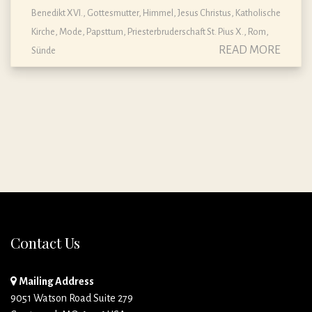
Benedikt XVI.
,
Gottesmutter
,
Himmel
,
Jesus Christus
,
Katholische
Kirche
,
Mode
,
Papsttum
,
Priesterbruderschaft St. Pius X.
,
Rom
,
READ MORE
Sünde
Contact Us
Mailing Address
9051 Watson Road Suite 279