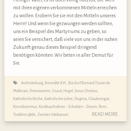
mit ihren eigenen verkommenen Mitteln erreichen
zu wollen. Erobern Sie sie mit den Mitteln unseres
Herrn! Und wenn Sie gezwungen werden sollten,
uns ein Beispiel des Martyriums zu geben, so
seien Sie versichert, daß viele von uns in der nahen
Zukunft genau dieses Beispiel dringend
benötigen könnten. Wir beten in aller Demut für
Sie.
Auferstehung
,
Benedikt XVI.
,
Bischof Bernard Tissier de
Mallerais
,
Freimaurerei
,
Grund
,
Hegel
,
Jesus Christus
,
Katholische Kirche
,
Katholische Lehre, Dogma, Glaubensgut
,
Konziliarismus
,
Kreditaufnahme - Schulden - Zinsen
,
Rom
,
READ MORE
Tradition @de
,
Zweites Vatikanum