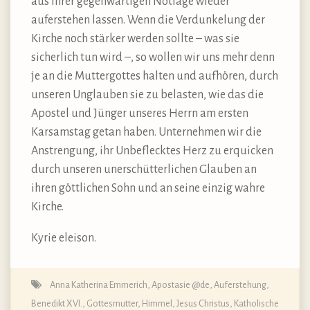
aus ihrer gegenwärtigen Notlage wieder
auferstehen lassen. Wenn die Verdunkelung der
Kirche noch stärker werden sollte – was sie
sicherlich tun wird –, so wollen wir uns mehr denn
je an die Muttergottes halten und aufhören, durch
unseren Unglauben sie zu belasten, wie das die
Apostel und Jünger unseres Herrn am ersten
Karsamstag getan haben. Unternehmen wir die
Anstrengung, ihr Unbeflecktes Herz zu erquicken
durch unseren unerschütterlichen Glauben an
ihren göttlichen Sohn und an seine einzig wahre
Kirche.
Kyrie eleison.
Anna Katherina Emmerich
,
Apostasie @de
,
Auferstehung
,
Benedikt XVI.
,
Gottesmutter
,
Himmel
,
Jesus Christus
,
Katholische