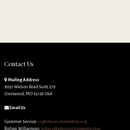
Contact Us
Mailing Address
9051 Watson Road Suite 279
Crestwood, MO 63126 USA
Email Us
Customer Service:
cs@stmarcelinitiative.org
Bishop Williamson:
letters@eleisoncomments.com