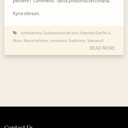
perdere i “Commenti” della prossima settimana.
Kyrie eleison.
conciliarismo
,
Dichiarazione del 2012
,
Fraternità San Pio X
,
Mons. Marcel Lefebvre
,
resistenza
,
Tradizione
,
Vaticano II
READ MORE
Contact Us