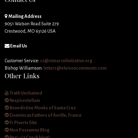
Mailing Address
9051 Watson Road Suite 279
Crestwood, MO 63126 USA
Email Us
Customer Service:
cs@stmarcelinitiative.org
Bishop Williamson:
letters@eleisoncomments.com
Other Links
Truth Unchained
Respicestellam
Benedictine Monks of Santa Cruz
Dominican Fathers of Avrille, France
Fr Piverts Site
Non Possumus Blog
Rex! – (a Czech blog)