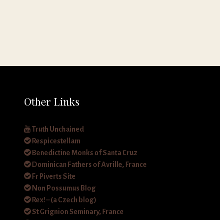
Other Links
Truth Unchained
Respicestellam
Benedictine Monks of Santa Cruz
Dominican Fathers of Avrille, France
Fr Piverts Site
Non Possumus Blog
Rex! – (a Czech blog)
St Grignion Seminary, France