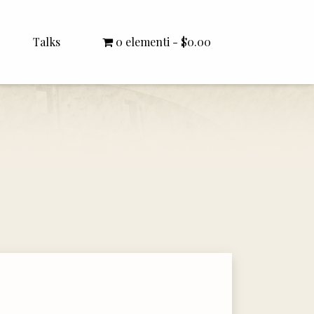
Talks
0 elementi
$0.00
All Talks
Bishop Williamson
Dr. White
Interviews
Literature Seminars
Rector Letters
Sermons