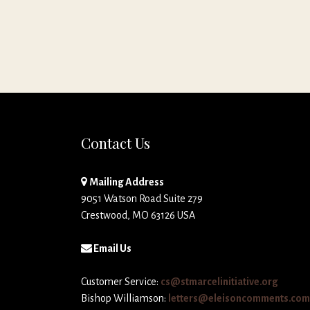
Contact Us
Mailing Address
9051 Watson Road Suite 279
Crestwood, MO 63126 USA
Email Us
Customer Service:
cs@stmarcelinitiative.org
Bishop Williamson:
letters@eleisoncomments.com