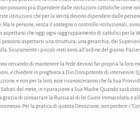
e non possono più dipendere dalle istituzioni cattoliche come 
este istituzioni che per la Verità devono dipendere dalle persone
Ma le persone, senza il sostegno o controllo istituzionali, sono
io aspettarsi che oggi ogni raggruppamento di cattolici per la V
i possono aspettarsi una struttura, una gerarchia, dei Superior
la. Sicuramente i piccoli resti sono all’ordine del giorno. Pazie
tanno cercando di mantenere la Fede devono far propria la loro m
zioni, e chiedere in preghiera a Dio Onnipotente di intervenire
uzione, e non per la loro, esse riconosceranno che la Sua Provvid
Sabati del mese, in riparazione a Sua Madre. Quando sarà stata
 la grazia di consacrare la Russia al di lei Cuore Immacolato, e a
 promesso. Per la pratica di questa Devozione, non perdere i “