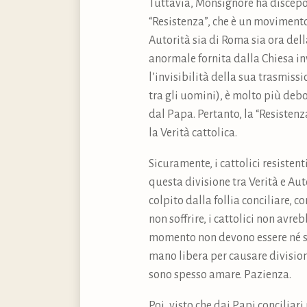
Tuttavia, Monsignore ha discepol
“Resistenza”, che è un movimento
Autorità sia di Roma sia ora del
anormale fornita dalla Chiesa in
l’invisibilità della sua trasmiss
tra gli uomini), è molto più debo
dal Papa. Pertanto, la “Resisten
la Verità cattolica.
Sicuramente, i cattolici resisten
questa divisione tra Verità e Aut
colpito dalla follia conciliare, c
non soffrire, i cattolici non avr
momento non devono essere né sor
mano libera per causare divisioni 
sono spesso amare. Pazienza.
Poi, visto che dai Papi conciliari