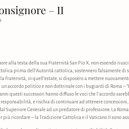
onsignore – II
6
ore alla testa della sua Fraternità San Pio X, non essendo riusci
olica prima dell’Autorità cattolica, sostennero falsamente di 
 Fraternità, in quell’estate, si disposero a mettere nuovamente 
 un accordo politico e non dottrinale con i bugiardi di Roma – “I
nni questi successori hanno diffuso le voci che l’accordo sare
 responsabilità, e rischia di continuare ad ottenere concessioni, 
 dal Superiore Generale ad un predatore di professione. La Roma
 più ricordare – la Tradizione Cattolica e il Vaticano II sono as