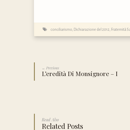
conciliarismo
,
Dichiarazione del 2012
,
Fraternità S
← Previous
L’eredità Di Monsignore – I
Read Also
Related Posts