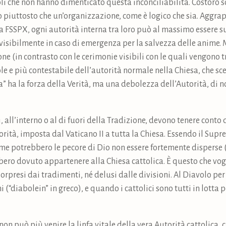
i che non hanno dimenticato questa inconciliabilità. Costoro so
 piuttosto che un’organizzazione, come è logico che sia. Aggrapp
la FSSPX, ogni autorità interna tra loro può al massimo essere s
visibilmente in caso di emergenza per la salvezza delle anime. M
ione (in contrasto con le cerimonie visibili con le quali vengono 
le e più contestabile dell’autorità normale nella Chiesa, che sc
za” ha la forza della Verità, ma una debolezza dell’Autorità, di
ti, all’interno o al di fuori della Tradizione, devono tenere cont
orità, imposta dal Vaticano II a tutta la Chiesa. Essendo il Sup
ome potrebbero le pecore di Dio non essere fortemente disperse (cf
ebbero dovuto appartenere alla Chiesa cattolica. È questo che vogl
presi dai tradimenti, né delusi dalle divisioni. Al Diavolo pe
(“diabolein” in greco), e quando i cattolici sono tutti in lotta p
 non può più venire la linfa vitale della vera Autorità cattolica, 