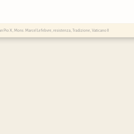
an Pio X
,
Mons. Marcel Lefebvre
,
resistenza
,
Tradizione
,
Vaticano II