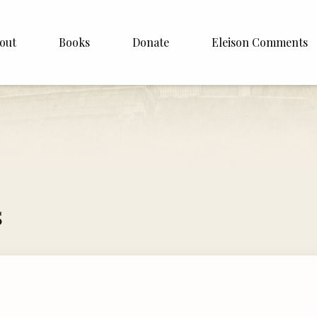
out
Books
Donate
Eleison Comments
p Williamson
About
ite
English
Español
Francais
s
Deutsh
Italiano
Subscribe