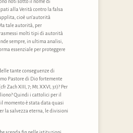
no noti sotto il nome di
ati alla Verità contro la falsa
upplita, cioè un’autorità
a tale autorità, per
trasmessi molti tipi di autorità
ende sempre, in ultima analisi,
 norma essenziale per proteggere
o delle tante conseguenze di
remo Pastore di Dio fortemente
r Zach XIII, 7; Mt. XXVI, 31)? Per
iono? Quindi i cattolici per il
r il momento è stata data quasi
er la salvezza eterna, le divisioni
che scenda fin nelle istituzioni