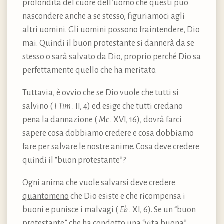
profondità del cuore dell’uomo che questi può
nascondere anche a se stesso, figuriamoci agli
altri uomini. Gli uomini possono fraintendere, Dio
mai. Quindi il buon protestante si dannerà da se
stesso o sarà salvato da Dio, proprio perché Dio sa
perfettamente quello che ha meritato.
Tuttavia, è ovvio che se Dio vuole che tutti si
salvino (
I Tim
. II, 4) ed esige che tutti credano
pena la dannazione (
Mc
. XVI, 16), dovrà farci
sapere cosa dobbiamo credere e cosa dobbiamo
fare per salvare le nostre anime. Cosa deve credere
quindi il “buon protestante”?
Ogni anima che vuole salvarsi deve credere
quantomeno
che Dio esiste e che ricompensa i
buoni e punisce i malvagi (
Eb
. XI, 6). Se un “buon
protestante” che ha condotto una “vita buona”