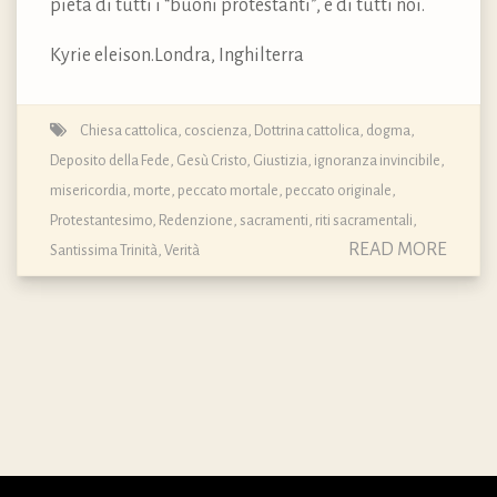
pietà di tutti i “buoni protestanti”, e di tutti noi.
Kyrie eleison.Londra, Inghilterra
Chiesa cattolica
,
coscienza
,
Dottrina cattolica, dogma,
Deposito della Fede
,
Gesù Cristo
,
Giustizia
,
ignoranza invincibile
,
misericordia
,
morte
,
peccato mortale
,
peccato originale
,
Protestantesimo
,
Redenzione
,
sacramenti, riti sacramentali
,
READ MORE
Santissima Trinità
,
Verità