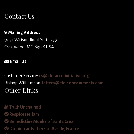
Contact Us
Mailing Address
9051 Watson Road Suite 279
Crestwood, MO 63126 USA
Email Us
Customer Service:
cs@stmarcelinitiative.org
Bishop Williamson:
letters@eleisoncomments.com
Other Links
Truth Unchained
Respicestellam
Benedictine Monks of Santa Cruz
Dominican Fathers of Avrille, France