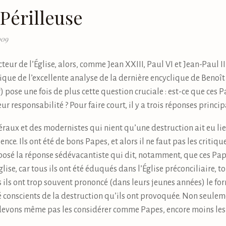
Périlleuse
009
teur de l’Église, alors, comme Jean XXIII, Paul VI et Jean-Paul II
tique de l’excellente analyse de la dernière encyclique de Benoît
 pose une fois de plus cette question cruciale : est-ce que ces 
r responsabilité ? Pour faire court, il y a trois réponses princip
béraux et des modernistes qui nient qu’une destruction ait eu li
nce. Ils ont été de bons Papes, et alors il ne faut pas les critique
osé la réponse sédévacantiste qui dit, notamment, que ces Pa
ise, car tous ils ont été éduqués dans l’Église préconciliaire, to
 ils ont trop souvent prononcé (dans leurs jeunes années) le f
 conscients de la destruction qu’ils ont provoquée. Non seulem
devons même pas les considérer comme Papes, encore moins les s