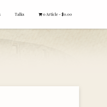
s
Talks
0 Article
$0.00
All Talks
Bishop Williamson
Dr. White
Interviews
Literature Seminars
Rector Letters
Sermons