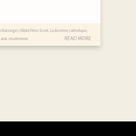
h Ratzinger
,
l'Abbé Peter Scott
,
La doctrine catholique,
READ MORE
 anti-moderniste