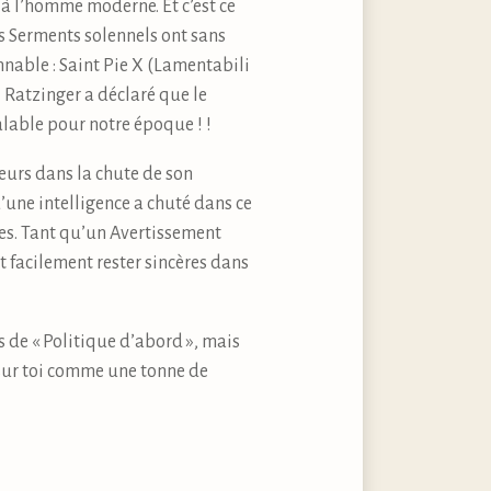
 à l’homme moderne. Et c’est ce
ses Serments solennels ont sans
onnable : Saint Pie X (Lamentabili
l Ratzinger a déclaré que le
alable pour notre époque ! !
seurs dans la chute de son
qu’une intelligence a chuté dans ce
mes. Tant qu’un Avertissement
 facilement rester sincères dans
as de « Politique d’abord », mais
sur toi comme une tonne de