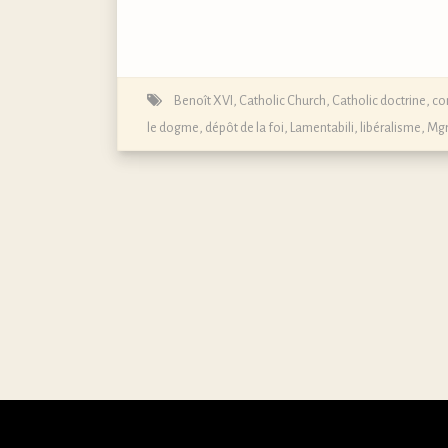
Benoît XVI
,
Catholic Church
,
Catholic doctrine
,
co
le dogme, dépôt de la foi
,
Lamentabili
,
libéralisme
,
Mgr