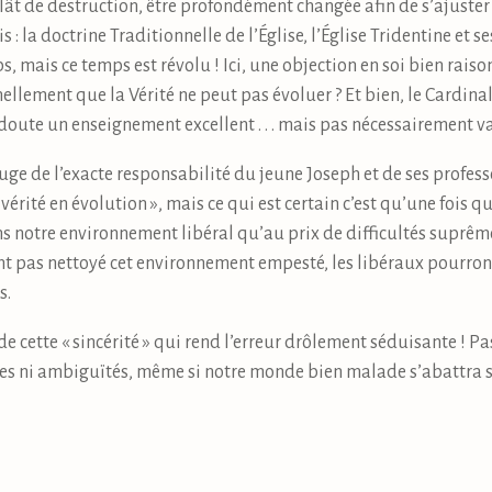
rlât de destruction, être profondément changée afin de s’ajuster
 : la doctrine Traditionnelle de l’Église, l’Église Tridentine et 
s, mais ce temps est révolu ! Ici, une objection en soi bien rais
nellement que la Vérité ne peut pas évoluer ? Et bien, le Cardina
doute un enseignement excellent . . . mais pas nécessairement v
juge de l’exacte responsabilité du jeune Joseph et de ses profes
 vérité en évolution », mais ce qui est certain c’est qu’une fois 
dans notre environnement libéral qu’au prix de difficultés suprê
t pas nettoyé cet environnement empesté, les libéraux pourront
s.
 de cette « sincérité » qui rend l’erreur drôlement séduisante ! P
ges ni ambiguïtés, même si notre monde bien malade s’abattra 