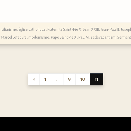
nciliarisme
,
Église catholique
,
Fraternité Saint-Pie X
,
Jean XXIII
,
Jean-Paul II
,
Josep
 Marcel Lefebvre
,
modernisme
,
Pape Saint Pie X
,
Paul VI
,
sédévacantism
,
Serment
«
1
…
9
10
11