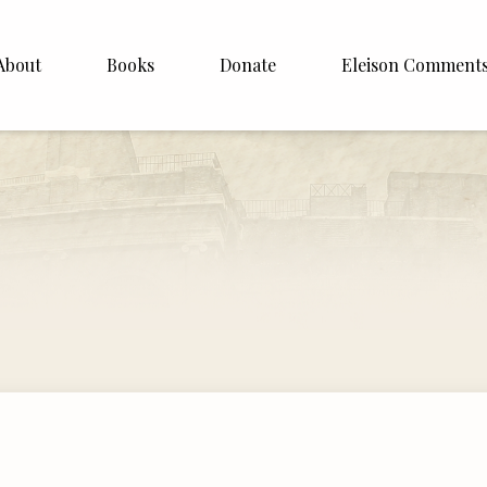
About
Books
Donate
Eleison Comment
hop Williamson
About
 White
English
Español
Francais
Deutsh
Italiano
Subscribe