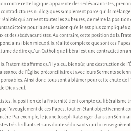
tion contre cette logique apparente des sédévacantistes, pren
i contradictoires ni illogiques simplement parce qu’ils mélangent
 réalités qui arrivent toutes les 24 heures, de même la position
contradictoire pour la seule raison qu’elle est plus compliquée 
 et des sédévacantistes. Au contraire, cette position de la Frater
spond ainsi bien mieux à la réalité complexe que sont ces Pape
tume de dire qu’un Catholique libéral est une contradiction a
la Fraternité affirme qu’il y a eu, bien sûr, une destruction de l
aissance de l’Église préconciliaire et avec leurs Serments solenne
esponsables. Ainsi donc, tous sont à blâmer pour cette chute de l
de Dieu seul.
istes, la position de la Fraternité tient compte du libéralisme 
 que l’aveuglement de ces Papes, tout en étant objectivement c
ncère. Par exemple, le jeune Joseph Ratzinger, dans son Sémina
s très brillants et sans doute séduisants qui lui enseignèrent 