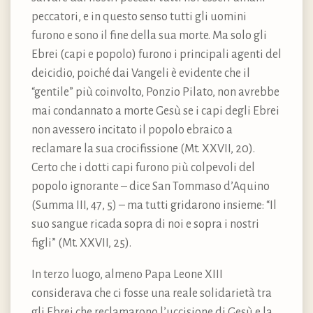
peccatori, e in questo senso tutti gli uomini
furono e sono il fine della sua morte. Ma solo gli
Ebrei (capi e popolo) furono i principali agenti del
deicidio, poiché dai Vangeli è evidente che il
“gentile” più coinvolto, Ponzio Pilato, non avrebbe
mai condannato a morte Gesù se i capi degli Ebrei
non avessero incitato il popolo ebraico a
reclamare la sua crocifissione (Mt. XXVII, 20).
Certo che i dotti capi furono più colpevoli del
popolo ignorante – dice San Tommaso d’Aquino
(Summa III, 47, 5) – ma tutti gridarono insieme: “Il
suo sangue ricada sopra di noi e sopra i nostri
figli” (Mt. XXVII, 25).
In terzo luogo, almeno Papa Leone XIII
considerava che ci fosse una reale solidarietà tra
gli Ebrei che reclamarono l’uccisione di Gesù e la