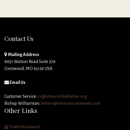
Contact Us
Mailing Address
9051 Watson Road Suite 279
Crestwood, MO 63126 USA
Email Us
Customer Service:
cs@stmarcelinitiative.org
Bishop Williamson:
letters@eleisoncomments.com
Other Links
Truth Unchained