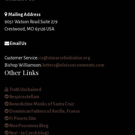
Mailing Address
9051 Watson Road Suite 279
Crestwood, MO 63126 USA
Email Us
Customer Service:
cs@stmarcelinitiative.org
Bishop Williamson:
letters@eleisoncomments.com
Other Links
Truth Unchained
Respicestellam
Benedictine Monks of Santa Cruz
Dominican Fathers of Avrille, France
Fr Piverts Site
Non Possumus Blog
Rex! – (a Czech blog)