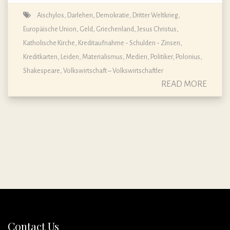
Aischylos
,
Darlehen
,
Demokratie
,
Dritter Weltkrieg
,
Europäische Union
,
Geld
,
Griechenland
,
Jesus Christus
,
Katholische Kirche
,
Kreditaufnahme - Schulden - Zinsen
,
Kreditkarten
,
Leiden
,
Materialismus
,
Medien
,
Politiker
,
Polonius
,
Shakespeare
,
Volkswirtschaft – Volkswirtschaftler
READ MORE
Contact Us