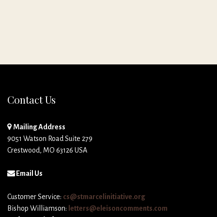
Contact Us
Mailing Address
9051 Watson Road Suite 279
Crestwood, MO 63126 USA
Email Us
Customer Service:
cs@stmarcelinitiative.org
Bishop Williamson:
letters@eleisoncomments.com