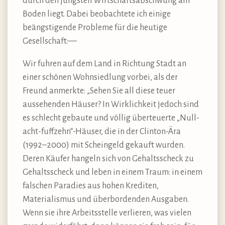
durch den jüngsten Wirtschaftsabschwung am
Boden liegt. Dabei beobachtete ich einige
beängstigende Probleme für die heutige
Gesellschaft:—
Wir fuhren auf dem Land in Richtung Stadt an
einer schönen Wohnsiedlung vorbei, als der
Freund anmerkte: „Sehen Sie all diese teuer
aussehenden Häuser? In Wirklichkeit jedoch sind
es schlecht gebaute und völlig überteuerte „Null-
acht-fuffzehn“-Häuser, die in der Clinton-Ära
(1992–2000) mit Scheingeld gekauft wurden.
Deren Käufer hangeln sich von Gehaltsscheck zu
Gehaltsscheck und leben in einem Traum: in einem
falschen Paradies aus hohen Krediten,
Materialismus und überbordenden Ausgaben.
Wenn sie ihre Arbeitsstelle verlieren, was vielen