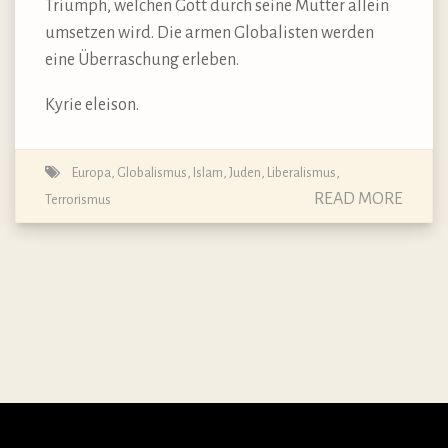
Triumph, welchen Gott durch seine Mutter allein
umsetzen wird. Die armen Globalisten werden
eine Überraschung erleben.
Kyrie eleison.
Europa
,
Globalismus
,
Islam
,
Juden
,
Liberalismus
,
READ MORE
Terrorismus