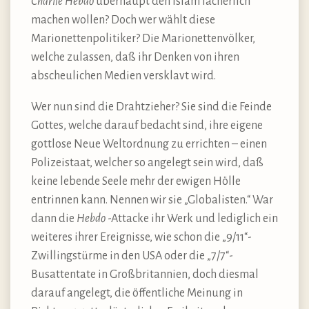
Charlie Hebdo
überhaupt den Islam lächerlich
machen wollen? Doch wer wählt diese
Marionettenpolitiker? Die Marionettenvölker,
welche zulassen, daß ihr Denken von ihren
abscheulichen Medien versklavt wird.
Wer nun sind die Drahtzieher? Sie sind die Feinde
Gottes, welche darauf bedacht sind, ihre eigene
gottlose Neue Weltordnung zu errichten – einen
Polizeistaat, welcher so angelegt sein wird, daß
keine lebende Seele mehr der ewigen Hölle
entrinnen kann. Nennen wir sie „Globalisten.“ War
dann die
Hebdo
-Attacke ihr Werk und lediglich ein
weiteres ihrer Ereignisse, wie schon die „9/11“-
Zwillingstürme in den USA oder die „7/7“-
Busattentate in Großbritannien, doch diesmal
darauf angelegt, die öffentliche Meinung in