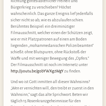
Richtung gotteslästerlicher Freiheit und
Bürgerkrieg zu verschieben? Höchst
wahrscheinlich. Das ganze Ereignis lief jedenfalls
sicher nicht so ab, wie es abzulaufen schien.
Berühmtes Beispiel: ein dreiminütiger
Filmausschnitt, welcher einen der Schützen zeigt,
wie er mit Platzpatronen auf einen am Boden
liegenden „mohammedanischen Polizeibeamten“
schießt: ohne Blutspuren, ohne Rückstoß der
Waffe und mit weniger Bewegung des „Opfers.“
Der Filmausschnitt ist noch im Internetz unter
http://youtu.be/gobYWXgzWgY
zu finden.
Und wo ist Gott inmitten all diesen Wahnsinns?
„Wen er vernichten will, den treibt er zuerst in den
Wahnsinn,“ sagt das alte Sprichwort. Beten wir
täglich 15 Rosenkranzgeheimnisse für den