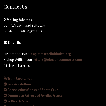
Contact Us
Mailing Address
9051 Watson Road Suite 279
Crestwood, MO 63126 USA
Email Us
Customer Service:
cs@stmarcelinitiative.org
Bishop Williamson:
letters@eleisoncomments.com
Other Links
Truth Unchained
Respicestellam
Benedictine Monks of Santa Cruz
Dominican Fathers of Avrille, France
Fr Piverts Site