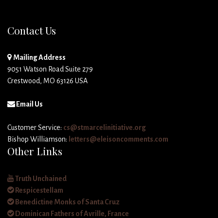
Contact Us
Mailing Address
9051 Watson Road Suite 279
Crestwood, MO 63126 USA
Email Us
Customer Service:
cs@stmarcelinitiative.org
Bishop Williamson:
letters@eleisoncomments.com
Other Links
Truth Unchained
Respicestellam
Benedictine Monks of Santa Cruz
Dominican Fathers of Avrille, France