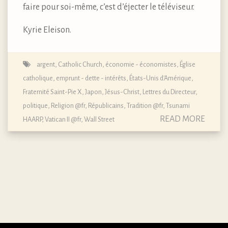
faire pour soi-même, c’est d’éjecter le téléviseur.
Kyrie Eleison.
argent
,
Catholic Church
,
économie - économistes
,
Église
catholique
,
emprunt - dette - intérêts
,
États-Unis d'Amérique
,
Fraternité Saint-Pie X
,
Japon
,
Jésus-Christ
,
Lettres du Directeur
,
politique
,
Religion @fr
,
Républicains
,
Tradition @fr
,
Tsunami
READ MORE
HAARP
,
Vatican II @fr
,
Wall Street