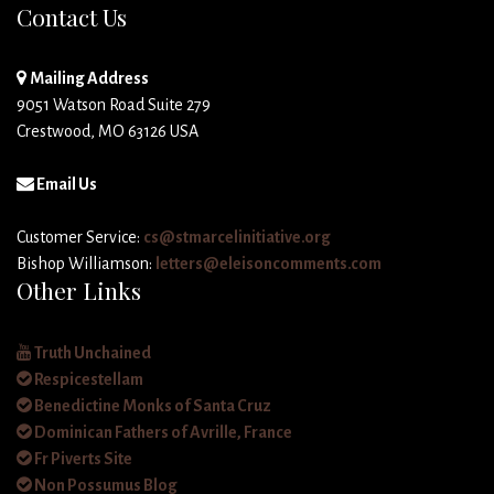
Contact Us
Mailing Address
9051 Watson Road Suite 279
Crestwood, MO 63126 USA
Email Us
Customer Service:
cs@stmarcelinitiative.org
Bishop Williamson:
letters@eleisoncomments.com
Other Links
Truth Unchained
Respicestellam
Benedictine Monks of Santa Cruz
Dominican Fathers of Avrille, France
Fr Piverts Site
Non Possumus Blog