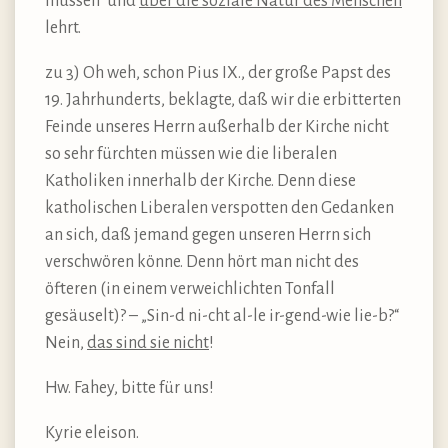
müssen“ und
über die soziale Natur des Menschen
lehrt.
zu 3) Oh weh, schon Pius IX., der große Papst des
19. Jahrhunderts, beklagte, daß wir die erbitterten
Feinde unseres Herrn außerhalb der Kirche nicht
so sehr fürchten müssen wie die liberalen
Katholiken innerhalb der Kirche. Denn diese
katholischen Liberalen verspotten den Gedanken
an sich, daß jemand gegen unseren Herrn sich
verschwören könne. Denn hört man nicht des
öfteren (in einem verweichlichten Tonfall
gesäuselt)? – „Sin-d ni-cht al-le ir-gend-wie lie-b?“
Nein,
das sind sie nicht
!
Hw. Fahey, bitte für uns!
Kyrie eleison.