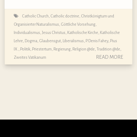
Catholic Church
,
Catholic doctrine
,
Christkönigtum und
Organisierter Naturalismus
,
Göttliche Vorsehung
,
Individualismus
,
Jesus Christus
,
Katholische Kirche
,
Katholische
Lehre, Dogma, Glaubensgut
,
Liberalismus
,
P. Denis Fahey
,
Pius
IX.
,
Politik
,
Priestertum
,
Regierung
,
Religion @de
,
Tradition @de
,
READ MORE
Zweites Vatikanum