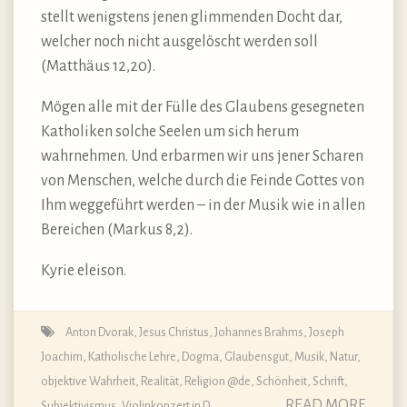
stellt wenigstens jenen glimmenden Docht dar,
welcher noch nicht ausgelöscht werden soll
(Matthäus 12,20).
Mögen alle mit der Fülle des Glaubens gesegneten
Katholiken solche Seelen um sich herum
wahrnehmen. Und erbarmen wir uns jener Scharen
von Menschen, welche durch die Feinde Gottes von
Ihm weggeführt werden – in der Musik wie in allen
Bereichen (Markus 8,2).
Kyrie eleison.
Anton Dvorak
,
Jesus Christus
,
Johannes Brahms
,
Joseph
Joachim
,
Katholische Lehre, Dogma, Glaubensgut
,
Musik
,
Natur
,
objektive Wahrheit
,
Realität
,
Religion @de
,
Schönheit
,
Schrift
,
READ MORE
Subjektivismus
,
Violinkonzert in D