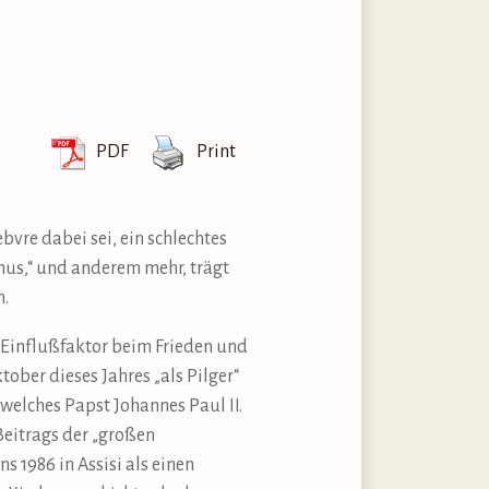
PDF
Print
bvre dabei sei, ein schlechtes
us,“ und anderem mehr, trägt
n.
n Einflußfaktor beim Frieden und
ober dieses Jahres „als Pilger“
welches Papst Johannes Paul II.
 Beitrags der „großen
 1986 in Assisi als einen