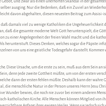
 Gebot, und zwar als einen unerhörten Skandal in der gesamten
sti selber ausging. Nur die Bedenken, daß ein Zuviel an Wieder
lleicht davon abgehalten, diesen neuesten Beitrag zum Assisi-i
, daß damals viel zu wenige Katholiken die Ungeheuerlichkeit 
aran, daß die gesamte moderne Welt Gott herunterspielt, die Göt
on zu einer Angelegenheit der freien Wahl macht und die kathol
ls herunterstuft. Dieses Denken, welches sogar die Päpste infizi
einzelnen von uns eine geistliche Todesgefahr darstellt. Kommen 
ache. Diese Ursache, um die erste zu sein, muß aus dem Sein an 
Sein, denn jede zweite Gottheit müßte, um von der ersten versc
elche dann der ersten fehlen müßte. Deshalb kann der wahre Go
, die menschliche Natur in der Person unseres Herrn Jesu Chris
ive Wunder bewies, die noch nie zuvor bei einem anderen Mensc
misch-katholischen Kirche. Alle Menschen können Mitglied von i
nverzichtbare Anfang ihres ewigen Heiles. Wenn sie jedoch sich