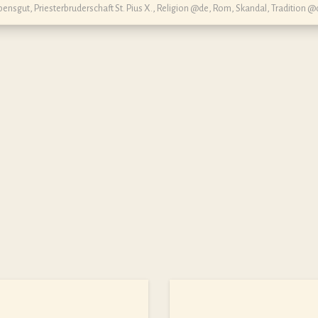
ubensgut
,
Priesterbruderschaft St. Pius X.
,
Religion @de
,
Rom
,
Skandal
,
Tradition @