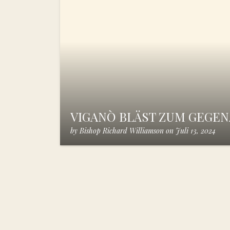
VIGANÒ BLÄST ZUM GEGEN
by
Bishop Richard Williamson
on
Juli 13, 2024