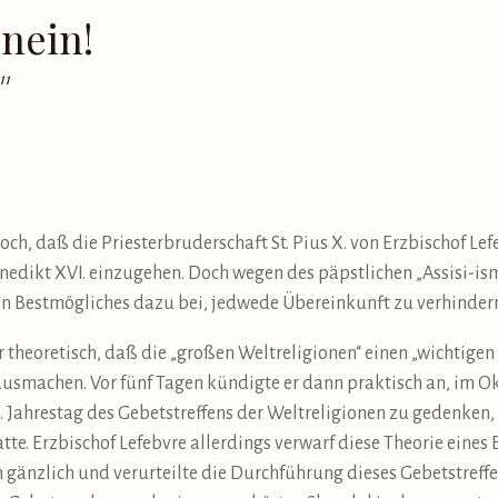
 nein!
11
ch, daß die Priesterbruderschaft St. Pius X. von Erzbischof Lefe
ikt XVI. einzugehen. Doch wegen des päpstlichen „Assisi-ism
ein Bestmögliches dazu bei, jedwede Übereinkunft zu verhinder
r theoretisch, daß die „großen Weltreligionen“ einen „wichtige
ausmachen. Vor fünf Tagen kündigte er dann praktisch an, im Okt
 Jahrestag des Gebetstreffens der Weltreligionen zu gedenken, 
tte. Erzbischof Lefebvre allerdings verwarf diese Theorie eines
gänzlich und verurteilte die Durchführung dieses Gebetstreffens