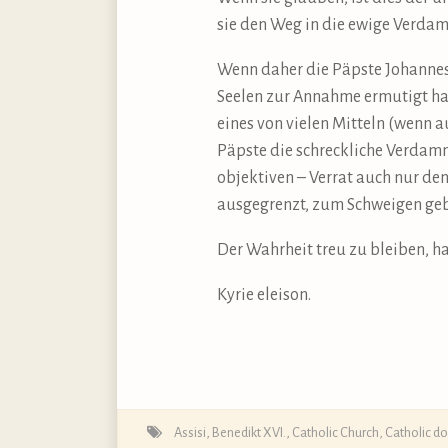
sie den Weg in die ewige Verdam
Wenn daher die Päpste Johannes 
Seelen zur Annahme ermutigt hab
eines von vielen Mitteln (wenn a
Päpste die schreckliche Verdamm
objektiven – Verrat auch nur den
ausgegrenzt, zum Schweigen geb
Der Wahrheit treu zu bleiben, ha
Kyrie eleison.
Assisi
,
Benedikt XVI.
,
Catholic Church
,
Catholic do