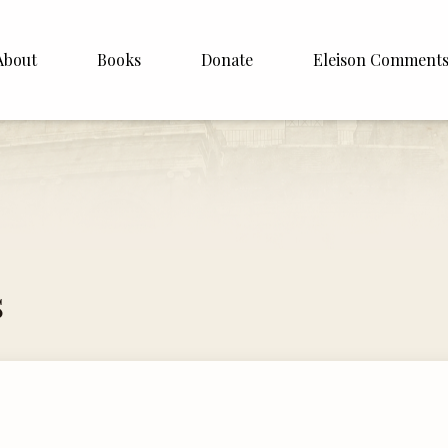
About
Books
Donate
Eleison Comment
hop Williamson
About
White
English
Español
Francais
s
Deutsh
Italiano
Subscribe