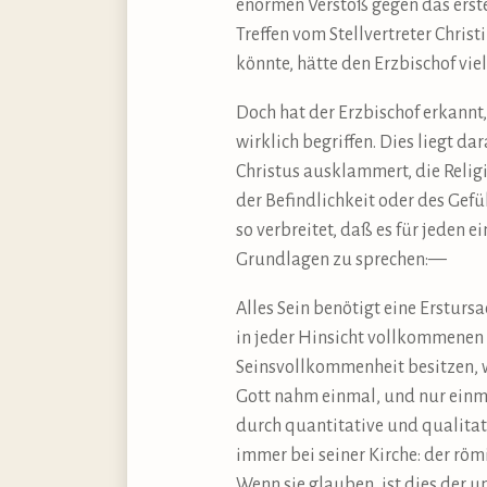
enormen Verstoß gegen das erste
Treffen vom Stellvertreter Chri
könnte, hätte den Erzbischof vie
Doch hat der Erzbischof erkannt
wirklich begriffen. Dies liegt d
Christus ausklammert, die Religi
der Befindlichkeit oder des Gefüh
so verbreitet, daß es für jeden 
Grundlagen zu sprechen:—
Alles Sein benötigt eine Ersturs
in jeder Hinsicht vollkommenen 
Seinsvollkommenheit besitzen, w
Gott nahm einmal, und nur einmal
durch quantitative und qualitat
immer bei seiner Kirche: der rö
Wenn sie glauben, ist dies der u