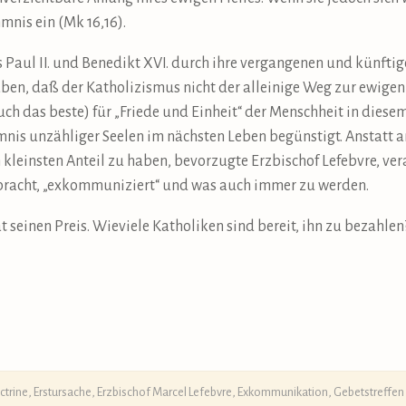
mnis ein (Mk 16,16).
Paul II. und Benedikt XVI. durch ihre vergangenen und künftig
en, daß der Katholizismus nicht der alleinige Weg zur ewigen G
uch das beste) für „Friede und Einheit“ der Menschheit in dies
nis unzähliger Seelen im nächsten Leben begünstigt. Anstatt a
 kleinsten Anteil zu haben, bevorzugte Erzbischof Lefebvre, ver
racht, „exkommuniziert“ und was auch immer zu werden.
t seinen Preis. Wieviele Katholiken sind bereit, ihn zu bezahlen
ctrine
,
Erstursache
,
Erzbischof Marcel Lefebvre
,
Exkommunikation
,
Gebetstreffen 