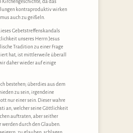
 Kirchengeschichte, da das
holungen kontraproduktiv wirken
smus auch zu geißeln.
dieses Gebetstreffenskandals
tlichkeit unseres Herrn Jesus
ische Tradition zu einer Frage
ert hat, ist mittlerweile überall
wir daher wieder auf einige
sich bestehen; überdies aus dem
hieden zu sein, irgendeine
tt nur einer sein. Dieser wahre
ti an, welcher seine Göttlichkeit
hen auftraten, aber seither
hr werden durch den Glauben.
 weigern, zu glauben, schlagen