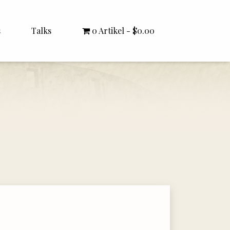
s
Talks
0 Artikel
$0.00
All Talks
Bishop Williamson
Dr. White
Interviews
Literature Seminars
Rector Letters
Sermons