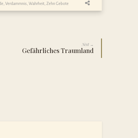
de
,
Verdammnis
,
Wahrheit
,
Zehn Gebote
Next →
Gefährliches Traumland