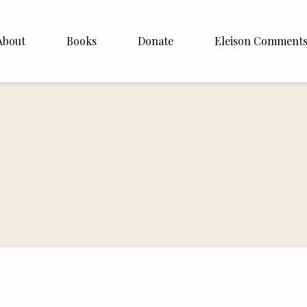
About
Books
Donate
Eleison Comment
hop Williamson
About
White
English
Español
Francais
Deutsh
Italiano
Subscribe