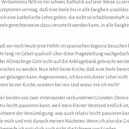
erdammnis fällt es mir schwer, Katholik auf jene Weise zu sein, 
akzeptieren vermag, daß eine Seele bis in alle Ewigkeit unabläs
ch eine katholische Lehre geben, die nicht so schablonenhaft ist
Seele gerechterweise dazu verurteilt werden kann, in alle Ewigk
daß wir noch heute jene Höhle im spanischen Segovia besuchen k
ht lang im Gebet qualvoll über diese Fragestellung nachgedach
der Allmächtige Gott nicht auf die Anklagebank gebracht werden
prochen zu werden. Nun lehrt Seine Kirche, daß eine Seele berei
er gelangen kann. Angenommen, ich bin mit dieser Lehre nicht e
iten Seiner Kirche, sondern bei mir. Und wieso irre ich mich?
der beiden von zwei miteinander verbundenen Gründen. Denn en
iv leicht passieren kann, weil mein kleiner Verstand endlich ist
 Schwere der Versündigung; was auch relativ leicht passieren ka
telle mich und erst danach meinen Nächsten. Wenn ich also die G