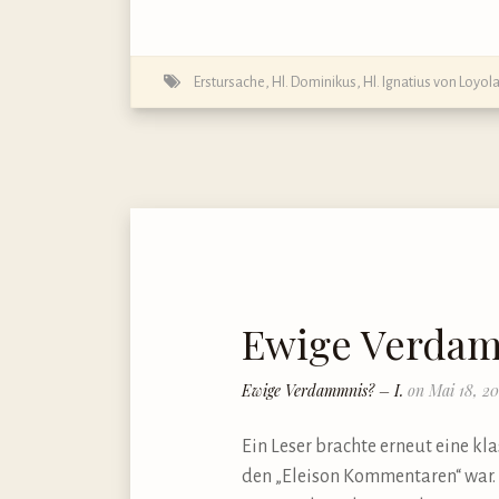
Erstursache
,
Hl. Dominikus
,
Hl. Ignatius von Loyol
Ewige Verdam
Ewige Verdammnis? – I.
on Mai 18, 20
Ein Leser brachte erneut eine kl
den „Eleison Kommentaren“ war. W