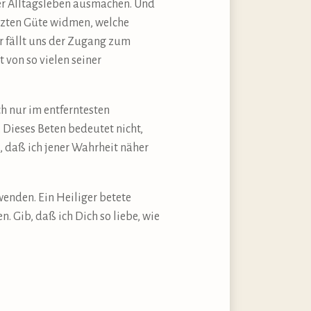
nser Alltagsleben ausmachen. Und
nzten Güte widmen, welche
er fällt uns der Zugang zum
von so vielen seiner
 nur im entferntesten
 Dieses Beten bedeutet nicht,
l, daß ich jener Wahrheit näher
wenden. Ein Heiliger betete
. Gib, daß ich Dich so liebe, wie