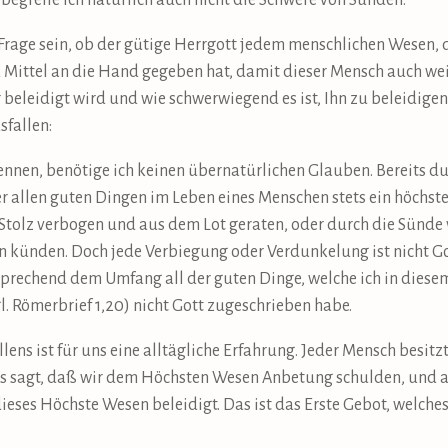
o begreife ich natürlich auch nicht die Schwere von Sünden.
 Frage sein, ob der gütige Herrgott jedem menschlichen Wesen, 
Mittel an die Hand gegeben hat, damit dieser Mensch auch weiß
beleidigt wird und wie schwerwiegend es ist, Ihn zu beleidigen.
sfallen:
kennen, benötige ich keinen übernatürlichen Glauben. Bereits d
er allen guten Dingen im Leben eines Menschen stets ein höchst
 Stolz verbogen und aus dem Lot geraten, oder durch die Sünde 
 künden. Doch jede Verbiegung oder Verdunkelung ist nicht Go
tsprechend dem Umfang all der guten Dinge, welche ich in diese
. Römerbrief 1,20) nicht Gott zugeschrieben habe.
llens ist für uns eine alltägliche Erfahrung. Jeder Mensch besitz
ts sagt, daß wir dem Höchsten Wesen Anbetung schulden, und a
eses Höchste Wesen beleidigt. Das ist das Erste Gebot, welch