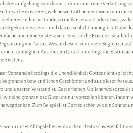
nhaken aufgehängt sein kann, so kann auch eine Verkettung vo
rstursache existieren, welche wir Gott nennen. Wenn nun dies
 mehreren Teilen bestünde, so müßte jemand oder etwas, wel
rsache gekommen sein – und das ist schlicht unmöglich. Daher k
fache und reine Existenz sein. Eine solche Existenz ist allerdin
 Begrenzung von Gottes Wesen diesem von einem Begrenzer auf 
– erneut unmöglich. Aus diesem Grund unterliegt die Erstursac
he Existenz.
ser Verstand allerdings die Unendlichkeit Gottes nicht so leich
it begrenzten bzw. endlichen Geschöpfen und aus diesen herau
z und unseren Verstand zu Gott erheben. Üblicherweise resulti
il wir eine grenzenlose Güte uns nur vorstellen können, indem 
ns wegdenken. Zum Beispiel ist Gott so schön wie ein Sonnenu
er wir in unser Alltagsleben eintauchen, desto schwerer fällt 