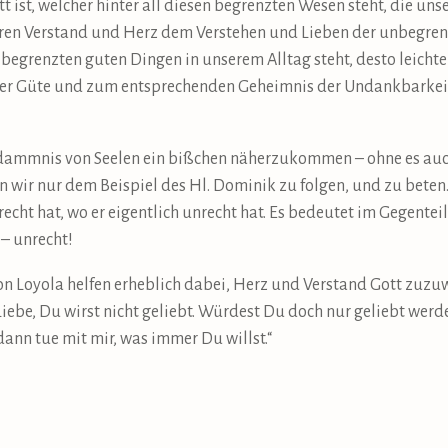
tt ist, welcher hinter all diesen begrenzten Wesen steht, die u
seren Verstand und Herz dem Verstehen und Lieben der unbegre
 begrenzten guten Dingen in unserem Alltag steht, desto leicht
er Güte und zum entsprechenden Geheimnis der Undankbarkeit 
ammnis von Seelen ein bißchen näherzukommen – ohne es auch
 wir nur dem Beispiel des Hl. Dominik zu folgen, und zu beten.
echt hat, wo er eigentlich unrecht hat. Es bedeutet im Gegentei
 – unrecht!
von Loyola helfen erheblich dabei, Herz und Verstand Gott zuzu
iebe, Du wirst nicht geliebt. Würdest Du doch nur geliebt werden
dann tue mit mir, was immer Du willst.“