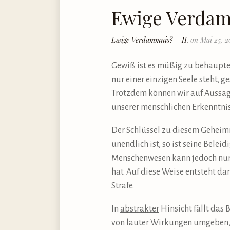
Ewige Verdamm
Ewige Verdammnis? – II.
on Mai 25, 2
Gewiß ist es müßig zu behaupte
nur einer einzigen Seele steht,
Trotzdem können wir auf Aussage
unserer menschlichen Erkenntnis
Der Schlüssel zu diesem Geheimn
unendlich ist, so ist seine Belei
Menschenwesen kann jedoch nur d
hat. Auf diese Weise entsteht d
Strafe.
In
abstrakter
Hinsicht fällt das 
von lauter Wirkungen umgeben, w