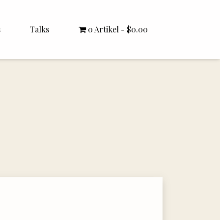
s
Talks
0 Artikel
$0.00
All Talks
Bishop Williamson
Dr. White
Interviews
Literature Seminars
Rector Letters
Sermons