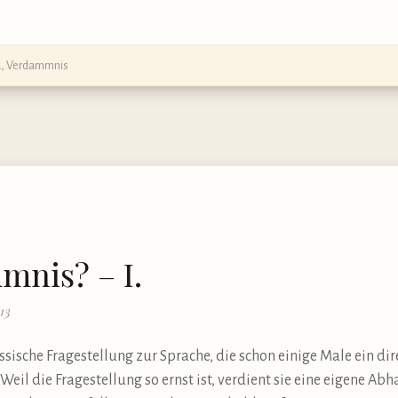
a
,
Verdammnis
mnis? – I.
13
assische Fragestellung zur Sprache, die schon einige Male ein di
eil die Fragestellung so ernst ist, verdient sie eine eigene Abh