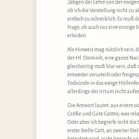
„Wegen der Lehre von der ewigen V
ob ich die Vorstellung nicht zu 
einfach zu schrecklich. Es muß do
Frage, ob auch nur eine einzige 
erleiden.
Als Hinweis mag nützlich sein, 
der Hl. Dominik, eine ganze Nac
gleichzeitig muß klar sein, daß 
entweder verurteilt oder freiges
Todsünde in das ewige Höllenfeu
allerdings der Irrtum nicht aufse
Die Antwort lautet: aus einem o
Größe und Güte Gottes; was relat
Oder aber ich begreife nicht die
erster Stelle Gott, an zweiter S