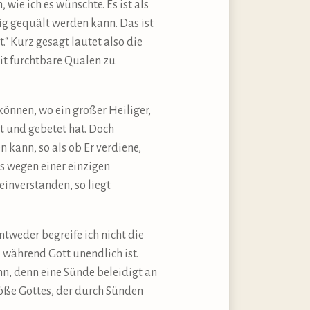
wie ich es wünschte. Es ist als
sig gequält werden kann. Das ist
.“ Kurz gesagt lautet also die
eit furchtbare Qualen zu
önnen, wo ein großer Heiliger,
t und gebetet hat. Doch
 kann, so als ob Er verdiene,
ts wegen einer einzigen
inverstanden, so liegt
tweder begreife ich nicht die
, während Gott unendlich ist.
nn, denn eine Sünde beleidigt an
röße Gottes, der durch Sünden