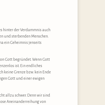
es hinter der Verdammnis auch
nden und sterbenden Menschen.
a ein Geheimnis jenseits
von Gott begründet. Wenn Gott
nzenlos ist. Ein endliches
ch keine Grenze bzw. kein Ende
gegen Gott und einer ewigen
cht allzu schwer. Denn wir sind
dlose Aneinanderreihung von