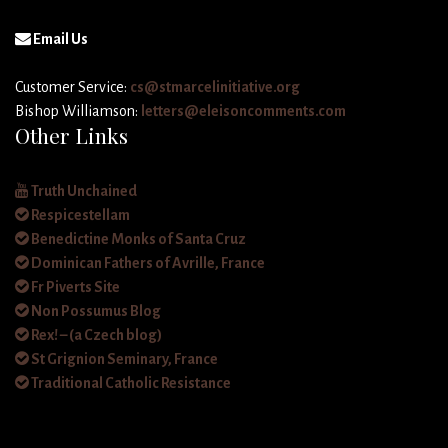
Email Us
Customer Service:
cs@stmarcelinitiative.org
Bishop Williamson:
letters@eleisoncomments.com
Other Links
Truth Unchained
Respicestellam
Benedictine Monks of Santa Cruz
Dominican Fathers of Avrille, France
Fr Piverts Site
Non Possumus Blog
Rex! – (a Czech blog)
St Grignion Seminary, France
Traditional Catholic Resistance