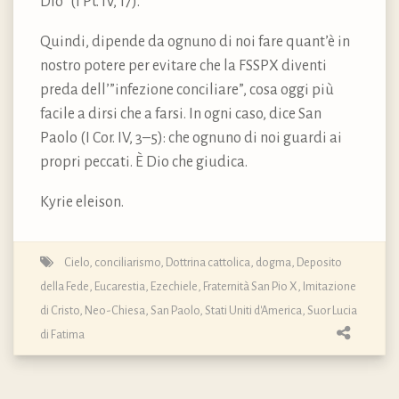
Dio” (I Pt. IV, 17).
Quindi, dipende da ognuno di noi fare quant’è in
nostro potere per evitare che la FSSPX diventi
preda dell’”infezione conciliare”, cosa oggi più
facile a dirsi che a farsi. In ogni caso, dice San
Paolo (I Cor. IV, 3–5): che ognuno di noi guardi ai
propri peccati. È Dio che giudica.
Kyrie eleison.
Cielo
,
conciliarismo
,
Dottrina cattolica, dogma, Deposito
della Fede
,
Eucarestia
,
Ezechiele
,
Fraternità San Pio X
,
Imitazione
di Cristo
,
Neo-Chiesa
,
San Paolo
,
Stati Uniti d'America
,
Suor Lucia
di Fatima