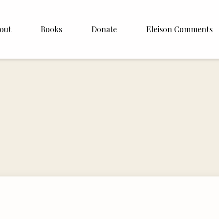
out
Books
Donate
Eleison Comments
p Williamson
About
ite
English
Español
Francais
Deutsh
Italiano
Subscribe