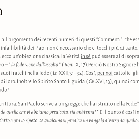
à
 all’argomento dei recenti numeri di questi “Commenti”: che ess
nfallibilità dei Papi non è necessario che ci tocchi più di tanto, p
a ecco un’obiezione classica: la Verità
in sé
può essere al di sopra
ro – “
la fede viene dall’ascolto
” (
Rom
.X, 17).Perciò Nostro Signore h
suoi fratelli nella fede (
Lc
.XXII,31–32). Così,
per noi
cattolici gl
i loro. Inoltre lo Spirito Santo li guida (
Gv
.XVI, 13), quindi co
endo?
crittura. San Paolo scrive a un gregge che ha istruito nella Fede:
o da quello che vi abbiamo predicato, sia anàtema!
” E il punto è così
etto e ora lo ripeto: se qualcuno vi predica un vangelo diverso da quello