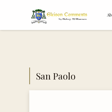
Ab
Bisho
Dr. Wh
San Paolo