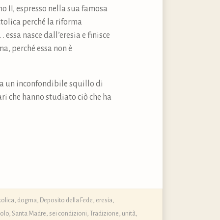
ano II, espresso nella sua famosa
tolica perché la riforma
 . essa nasce dall’eresia e finisce
oma, perché essa non è
a un inconfondibile squillo di
lari che hanno studiato ciò che ha
ttolica, dogma, Deposito della Fede
,
eresia
,
olo
,
Santa Madre
,
sei condizioni
,
Tradizione
,
unità
,