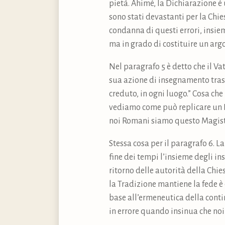
pietà. Ahimè, la Dichiarazione è u
sono stati devastanti per la Chies
condanna di questi errori, insiem
ma in grado di costituire un arg
Nel paragrafo 5 è detto che il Vat
sua azione di insegnamento trasm
creduto, in ogni luogo.” Cosa ch
vediamo come può replicare un R
noi Romani siamo questo Magistero
Stessa cosa per il paragrafo 6. L
fine dei tempi l’insieme degli i
ritorno delle autorità della Chi
la Tradizione mantiene la fede è
base all’ermeneutica della contin
in errore quando insinua che noi