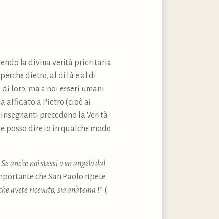
endo la divina verità prioritaria
erché dietro, al di là e al di
 di loro, ma
a noi
esseri umani
a affidato a Pietro (cioè ai
i insegnanti precedono la Verità
me posso dire io in qualche modo
”
Se anche noi stessi o un angelo dal
 importante che San Paolo ripete
 che avete ricevuto, sia anàtema
!” (