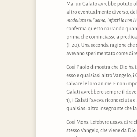
Ma, un Galato avrebbe potuto ob
altro eventualmente diverso, de
modellato sull’uomo; infatti io non l
conferma questo narrando quanto 
prima che cominciasse a predicare
(I, 20). Una seconda ragione che d
avevano sperimentato come dirett
Così Paolo dimostra che Dio ha is
esso e qualsiasi altro Vangelo, i
salvare le loro anime. E non impor
Galati avrebbero sempre il dover
1), i Galatil’aveva riconosciuta e 
qualsiasi altro insegnante che la
Così Mons. Lefebvre usava dire ch
stesso Vangelo, che viene da Dio