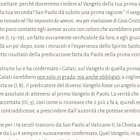
iettare: perché dovremmo credere al Vangelo della tua prima vi
lla tua seconda? San Paolo dà subito una prima ragione:”
Il van
’ho ricevuto né l’ho imparato da uomini, ma per rivelazione di Gesù Crist
poco contatto egli avesse avuto con coloro che avrebbero potuto
 (I, 15–19), un fatto ovviamente verificabile da loro, e egli giu
à un po’ dopo, sono i miracoli e l’esperienza dello Spirito Santo (
o risultato della predicazione fatta da Paolo nella prima visi
truito lui e ha confermato i Galati, sul Vangelo di quella prima 
 Galati sarebbero
non solo in grado, ma anche obbligati
a coglier
ta se (I, 8), il predicatore del diverso Vangelo fosse un angelo o
e assoluto di attenersi al primo Vangelo di Paolo. La verità che
accettata (III, 3), così come si riconosce che 2 più 2 fa 4, quindi
 contraddicesse, a prescindere dall’autorità che potesse sembrar
e per i 19 secoli trascorsi da San Paolo al Vaticano II, la Chies
 e da Lui è sempre e nuovamente confermato. Quel Vangelo, in qu