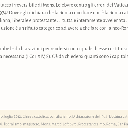
ttacco irreversibile di Mons. Lefebvre contro gli errori del Vatic
74! Dove egli dichiara che la Roma conciliare non è la Roma cat
iana, liberale e protestante . . . tutta e interamente avvelenata . .
onclusione è un rifiuto categorico ad avere a che fare con la neo-R
mbe le dichiarazioni per rendersi conto quale di esse costituisc
necessaria (I Cor. XIV, 8). C’è da chiedersi quanti sono i capito
o, luglio 2012
,
Chiesa cattolica
,
conciliarismo
,
Dichiarazione del 1974
,
Dottrina ca
 X
,
liberalismo
,
magistero
,
Mons. Marcel Lefebvre
,
Protestantesimo
,
Roma
,
San Pa