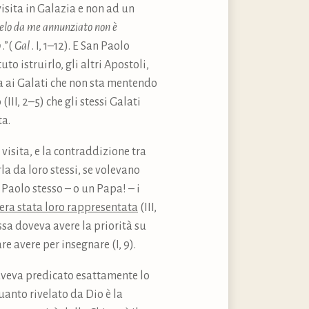
sita in Galazia e non ad un
gelo da me annunziato non è
o
.”(
Gal
. I, 1–12). E San Paolo
 istruirlo, gli altri Apostoli,
ra ai Galati che non sta mentendo
III, 2–5) che gli stessi Galati
ta.
visita, e la contraddizione tra
la da loro stessi, se volevano
 Paolo stesso – o un Papa! – i
era stata loro rappresentata
(III,
 essa doveva avere la priorità su
e avere per insegnare (I, 9).
a aveva predicato esattamente lo
anto rivelato da Dio è la