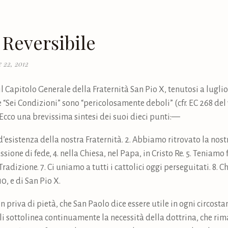
 Reversibile
 22, 2012
l Capitolo Generale della Fraternità San Pio X, tenutosi a luglio 
le “Sei Condizioni” sono “pericolosamente deboli” (cfr. EC 268 del
 Ecco una brevissima sintesi dei suoi dieci punti:—
d’esistenza della nostra Fraternità. 2. Abbiamo ritrovato la nost
ssione di fede, 4. nella Chiesa, nel Papa, in Cristo Re. 5. Teniam
radizione. 7. Ci uniamo a tutti i cattolici oggi perseguitati. 8.
0, e di San Pio X.
 priva di pietà, che San Paolo dice essere utile in ogni circostanz
gli sottolinea continuamente la necessità della dottrina, che ri