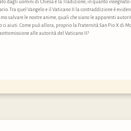
o dagli uomini di Chiesa è la Tradizione; in quanto insegnato c
rio. Tra quel Vangelo e il Vaticano II la contraddizione è evid
amo salvare le nostre anime, quali che siano le apparenti autori
io ci aiuti. Come può allora, proprio la Fraternità San Pio X di 
 sottomissione alle autorità del Vaticano II?