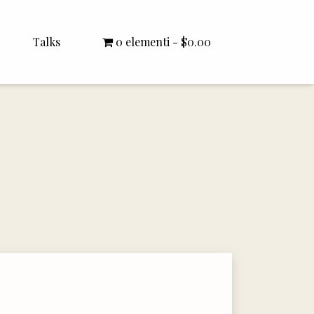
Talks
0 elementi
$0.00
All Talks
Bishop Williamson
Dr. White
Interviews
Literature Seminars
Rector Letters
Sermons