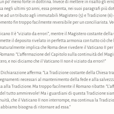
n po’ meno forte in dottrina. Invece di mettere in risalto gli erro
a negli ultimi 50 anni, essa presenta, nei suoi paragrafi più dottr
e ad un tributo agli immutabili Magistero (5) e Tradizione (6) d
omento fin troppo facilmente reversibile per un conciliarista.
icano II è “viziato da errori”, mentre il Magistero costante della C
ette il deposito rivelato in perfetta armonia con tutto ciò che
e naturalmente implica che Roma deve rivedere il Vaticano II per
omano: “L’affermazione del Capitolo sulla continuità del Magi
, e noi diciamo che il Vaticano II non è viziato da errori!”
a Dichiarazione afferma: “La Tradizione costante della Chiesa tr
nsegnamenti necessari al mantenimento della fede e alla salvezza
esa alla Tradizione. Ma troppo facilmente il Romano ribatte: “L’
 del tutto ammirevole! Ma i guardiani di questa Tradizione sia
uità, che il Vaticano II non interrompe, ma continua la Tradizio
 abbiamo bisogna di ritornare ad essa.”