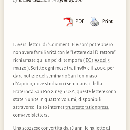
By
Eleison Comments
on
Aprile 23, 2011
PDF
Print
Diversi lettori di “Commenti Eleison” potrebbero
non avere familiarità con le “Lettere dal Direttore”
richiamate qui un po’ di tempo fa (
EC 190 del 5
marzo
). Scritte ogni mese tra il 1983 e il 2003, per
dare notizie del seminario San Tommaso
d’Aquino, dove studiano i seminaristi della
Fraternità San Pio X negli USA, queste lettere sono
state riunite in quattro volumi, disponibili
attraverso il sito internet
truerestorationpress.​
com/​4volsletters
.
Una scozzese convertita da 18 anni le ha lette di