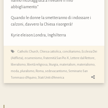
hanno incoraggiata a rivedere il mio
abbigliamento.”
Quando le donne la smetteranno di indossare i
calzoni, davvero la Chiesa risorgerà!
Kyrie eleison.Londra, Inghilterra
Catholic Church
,
Chiesa cattolica
,
conciliarismo
,
Ecclesia Dei
(Adflicta)
,
ecumenismo
,
Fraternità San Pio X
,
Lettere dal Rettore
,
liberalismo
,
libertà religiosa
,
liturgia
,
materialism
,
materialismo
,
moda
,
pluralismo
,
Roma
,
sedevacantismo
,
Seminario San
Tommaso d'Aquino
,
Stati Uniti d'America