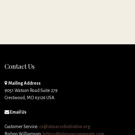
Contact Us
Mailing Address
9051 Watson Road Suite 279
Crestwood, MO 63126 USA
Email Us
Customer Service:
cs@stmarcelinitiative.org
Bishop Williamson:
letters@eleisoncomments.com