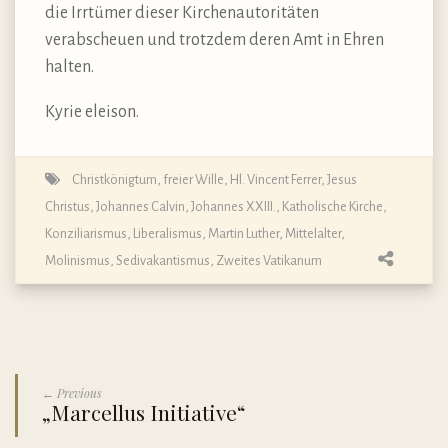
die Irrtümer dieser Kirchenautoritäten
verabscheuen und trotzdem deren Amt in Ehren
halten.
Kyrie eleison.
Christkönigtum
,
freier Wille
,
Hl. Vincent Ferrer
,
Jesus
Christus
,
Johannes Calvin
,
Johannes XXIII.
,
Katholische Kirche
,
Konziliarismus
,
Liberalismus
,
Martin Luther
,
Mittelalter
,
Molinismus
,
Sedivakantismus
,
Zweites Vatikanum
← Previous
„Marcellus Initiative“