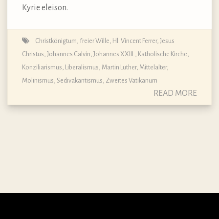
Kyrie eleison.
Christkönigtum
,
freier Wille
,
Hl. Vincent Ferrer
,
Jesus
Christus
,
Johannes Calvin
,
Johannes XXIII.
,
Katholische Kirche
,
Konziliarismus
,
Liberalismus
,
Martin Luther
,
Mittelalter
,
Molinismus
,
Sedivakantismus
,
Zweites Vatikanum
READ MORE