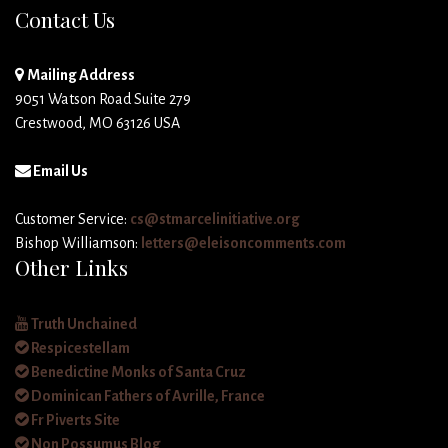
Contact Us
Mailing Address
9051 Watson Road Suite 279
Crestwood, MO 63126 USA
Email Us
Customer Service:
cs@stmarcelinitiative.org
Bishop Williamson:
letters@eleisoncomments.com
Other Links
Truth Unchained
Respicestellam
Benedictine Monks of Santa Cruz
Dominican Fathers of Avrille, France
Fr Piverts Site
Non Possumus Blog