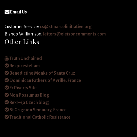
Email Us
Customer Service:
cs@stmarcelinitiative.org
Bishop Williamson:
letters@eleisoncomments.com
Other Links
Truth Unchained
Respicestellam
Benedictine Monks of Santa Cruz
Dominican Fathers of Avrille, France
Fr Piverts Site
Non Possumus Blog
Rex! – (a Czech blog)
St Grignion Seminary, France
Traditional Catholic Resistance