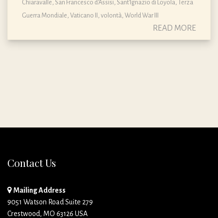
Chiaravalle
,
San Francesco d'Assisi
,
Sant'Ignazio di Loyola
,
Terza
Guerra Mondiale
,
Vaticano II
,
volontà
,
World War III
READ MORE
Contact Us
Mailing Address
9051 Watson Road Suite 279
Crestwood, MO 63126 USA