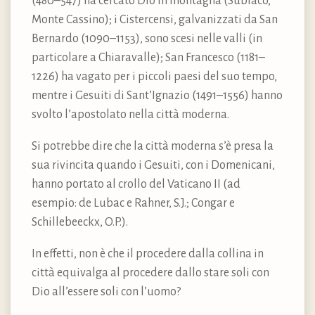
(480–547) ha cercato Dio in montagna (Subiaco,
Monte Cassino); i Cistercensi, galvanizzati da San
Bernardo (1090–1153), sono scesi nelle valli (in
particolare a Chiaravalle); San Francesco (1181–
1226) ha vagato per i piccoli paesi del suo tempo,
mentre i Gesuiti di Sant’Ignazio (1491–1556) hanno
svolto l’apostolato nella città moderna.
Si potrebbe dire che la città moderna s’è presa la
sua rivincita quando i Gesuiti, con i Domenicani,
hanno portato al crollo del Vaticano II (ad
esempio: de Lubac e Rahner, S.J.; Congar e
Schillebeeckx, O.P.).
In effetti, non è che il procedere dalla collina in
città equivalga al procedere dallo stare soli con
Dio all’essere soli con l’uomo?