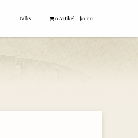
s
Talks
0 Artikel
$0.00
All Talks
Bishop Williamson
Dr. White
Interviews
Literature Seminars
Rector Letters
Sermons