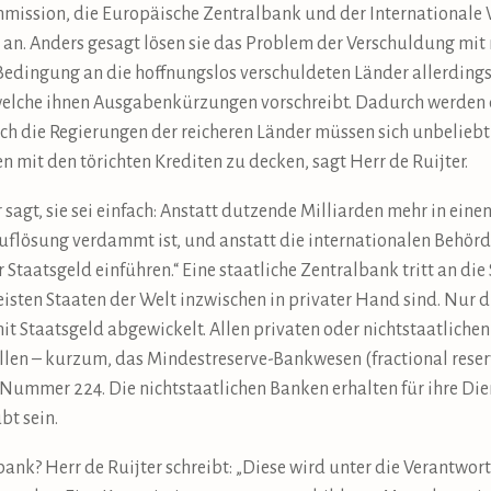
mission, die Europäische Zentralbank und der Internationale 
 an. Anders gesagt lösen sie das Problem der Verschuldung mit
 Bedingung an die hoffnungslos verschuldeten Länder allerdings
 welche ihnen Ausgabenkürzungen vorschreibt. Dadurch werden 
uch die Regierungen der reicheren Länder müssen sich unbelie
 mit den törichten Krediten zu decken, sagt Herr de Ruijter.
sagt, sie sei einfach: Anstatt dutzende Milliarden mehr in ein
 Auflösung verdammt ist, und anstatt die internationalen Beh
Staatsgeld einführen.“ Eine staatliche Zentralbank tritt an die 
sten Staaten der Welt inzwischen in privater Hand sind. Nur di
it Staatsgeld abgewickelt. Allen privaten oder nichtstaatliche
tellen – kurzum, das Mindestreserve-Bankwesen (fractional rese
Nummer 224. Die nichtstaatlichen Banken erhalten für ihre Die
bt sein.
bank? Herr de Ruijter schreibt: „Diese wird unter die Verantwo