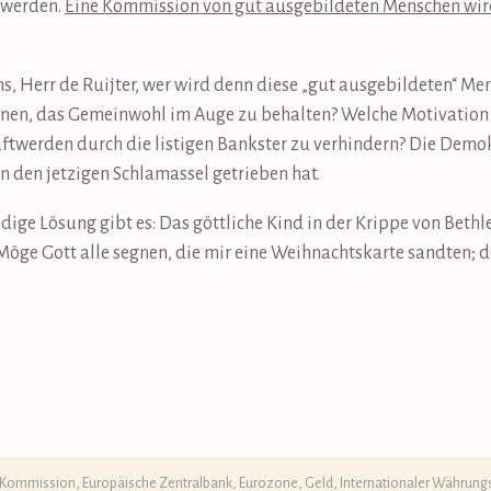
 werden.
Eine Kommission von gut ausgebildeten Menschen wird 
ns, Herr de Ruijter, wer wird denn diese „gut ausgebildeten“ M
ernen, das Gemeinwohl im Auge zu behalten? Welche Motivation
ftwerden durch die listigen Bankster zu verhindern? Die Demo
n den jetzigen Schlamassel getrieben hat.
ige Lösung gibt es: Das göttliche Kind in der Krippe von Bethl
öge Gott alle segnen, die mir eine Weihnachtskarte sandten; do
 Kommission
,
Europäische Zentralbank
,
Eurozone
,
Geld
,
Internationaler Währung