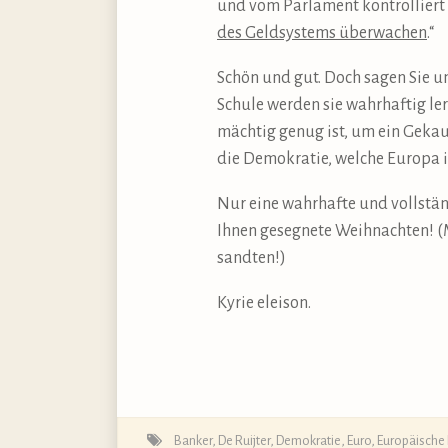
und vom Parlament kontrolliert
des Geldsystems überwachen
.“
Schön und gut. Doch sagen Sie u
Schule werden sie wahrhaftig l
mächtig genug ist, um ein Gekau
die Demokratie, welche Europa i
Nur eine wahrhafte und vollständ
Ihnen gesegnete Weihnachten! (M
sandten!)
Kyrie eleison.
Banker
,
De Ruijter
,
Demokratie
,
Euro
,
Europäische