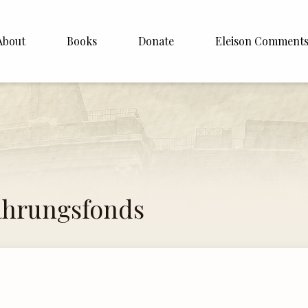
About
Books
Donate
Eleison Comment
hop Williamson
About
White
English
Español
Francais
ährungsfonds
Deutsh
Italiano
Subscribe