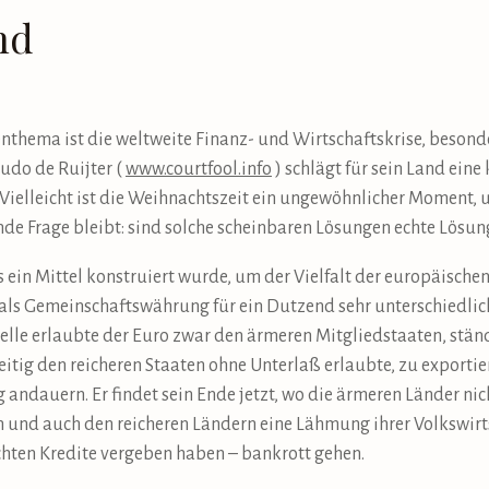
nd
nthema ist die weltweite Finanz- und Wirtschaftskrise, besonde
do de Ruijter (
www.courtfool.info
) schlägt für sein Land eine
 Vielleicht ist die Weihnachtszeit ein ungewöhnlicher Moment
nde Frage bleibt: sind solche scheinbaren Lösungen echte Lösun
 ein Mittel konstruiert wurde, um der Vielfalt der europäische
 als Gemeinschaftswährung für ein Dutzend sehr unterschiedlic
Stelle erlaubte der Euro zwar den ärmeren Mitgliedstaaten, stän
itig den reicheren Staaten ohne Unterlaß erlaubte, zu exportie
 andauern. Er findet sein Ende jetzt, wo die ärmeren Länder ni
und auch den reicheren Ländern eine Lähmung ihrer Volkswirts
hten Kredite vergeben haben – bankrott gehen.