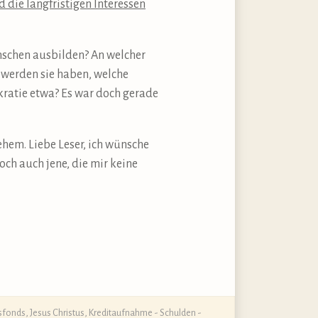
die langfristigen Interessen
enschen ausbilden? An welcher
 werden sie haben, welche
kratie etwa? Es war doch gerade
ehem. Liebe Leser, ich wünsche
ch auch jene, die mir keine
sfonds
,
Jesus Christus
,
Kreditaufnahme - Schulden -