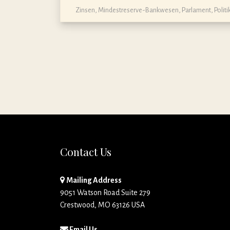
Zinsen
,
Mindestreserve-Bankwesen
,
Parlament
,
Politi
Contact Us
Mailing Address
9051 Watson Road Suite 279
Crestwood, MO 63126 USA
Email Us