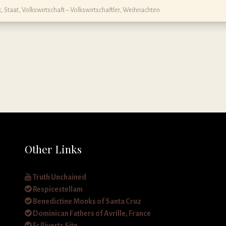
k
,
Staat
,
Volkswirtschaft – Volkswirtschaftler
,
Weihnachten
Other Links
Truth Unchained
Respicestellam
Benedictine Monks of Santa Cruz
Dominican Fathers of Avrille, France
Fr Piverts Site