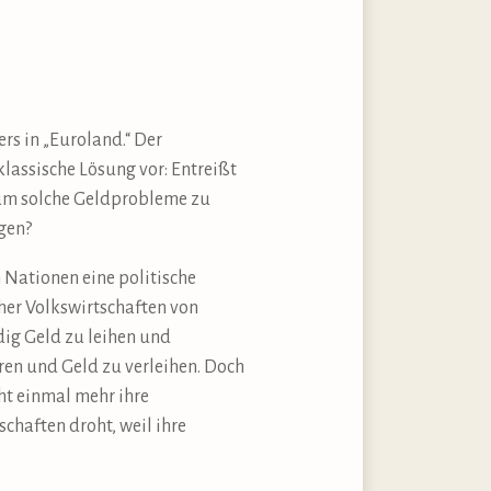
rs in „Euroland.“ Der
 klassische Lösung vor: Entreißt
, um solche Geldprobleme zu
gen?
n Nationen eine politische
her Volkswirtschaften von
dig Geld zu leihen und
ren und Geld zu verleihen. Doch
cht einmal mehr ihre
chaften droht, weil ihre