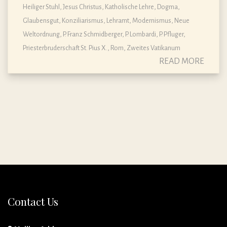
Heiliger Stuhl
,
Jesus Christus
,
Katholische Lehre, Dogma,
Glaubensgut
,
Konziliarismus
,
Lehramt
,
Modernismus
,
Neue
Weltordnung
,
P. Franz Schmidberger
,
P. Lombardi
,
P. Pfluger
,
Priesterbruderschaft St. Pius X.
,
Rom
,
Zweites Vatikanum
READ MORE
Contact Us