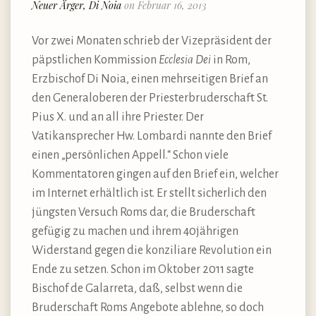
Neuer Ärger, Di Noia
on Februar 16, 2013
Vor zwei Monaten schrieb der Vizepräsident der
päpstlichen Kommission
Ecclesia Dei
in Rom,
Erzbischof Di Noia, einen mehrseitigen Brief an
den Generaloberen der Priesterbruderschaft St.
Pius X. und an all ihre Priester. Der
Vatikansprecher Hw. Lombardi nannte den Brief
einen „persönlichen Appell.“ Schon viele
Kommentatoren gingen auf den Brief ein, welcher
im Internet erhältlich ist. Er stellt sicherlich den
jüngsten Versuch Roms dar, die Bruderschaft
gefügig zu machen und ihrem 40jährigen
Widerstand gegen die konziliare Revolution ein
Ende zu setzen. Schon im Oktober 2011 sagte
Bischof de Galarreta, daß, selbst wenn die
Bruderschaft Roms Angebote ablehne, so doch