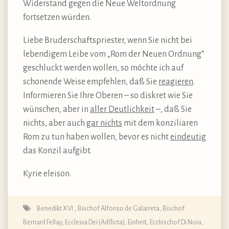
Widerstand gegen die Neue Weltordnung
fortsetzen würden.
Liebe Bruderschaftspriester, wenn Sie nicht bei
lebendigem Leibe vom „Rom der Neuen Ordnung“
geschluckt werden wollen, so möchte ich auf
schonende Weise empfehlen, daß Sie
reagieren
.
Informieren Sie Ihre Oberen – so diskret wie Sie
wünschen, aber in
aller Deutlichkeit
–, daß Sie
nichts, aber auch
gar nichts
mit dem konziliaren
Rom zu tun haben wollen, bevor es nicht
eindeutig
das Konzil aufgibt.
Kyrie eleison.
Benedikt XVI.
,
Bischof Alfonso de Galarreta
,
Bischof
Bernard Fellay
,
Ecclesia Dei (Adflicta)
,
Einheit
,
Erzbischof Di Noia
,