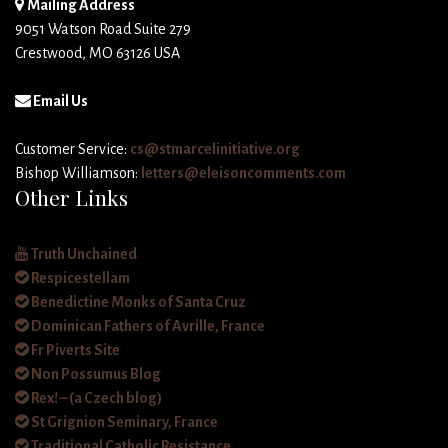
Mailing Address
9051 Watson Road Suite 279
Crestwood, MO 63126 USA
Email Us
Customer Service:
cs@stmarcelinitiative.org
Bishop Williamson:
letters@eleisoncomments.com
Other Links
Truth Unchained
Respicestellam
Benedictine Monks of Santa Cruz
Dominican Fathers of Avrille, France
Fr Piverts Site
Non Possumus Blog
Rex! – (a Czech blog)
St Grignion Seminary, France
Traditional Catholic Resistance