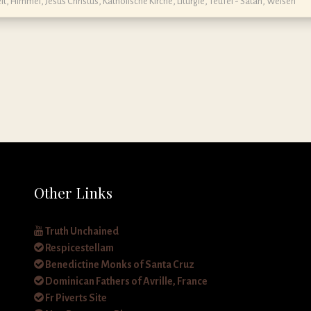
it
,
Himmel
,
Jesus Christus
,
Katholische Kirche
,
Liturgie
,
Teufel - Satan
,
Weisen
Other Links
Truth Unchained
Respicestellam
Benedictine Monks of Santa Cruz
Dominican Fathers of Avrille, France
Fr Piverts Site