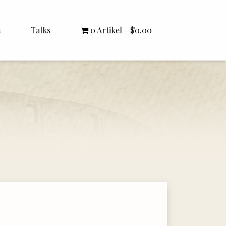
s
Talks
0 Artikel
$0.00
All Talks
Bishop Williamson
Dr. White
Interviews
Literature Seminars
Rector Letters
Sermons