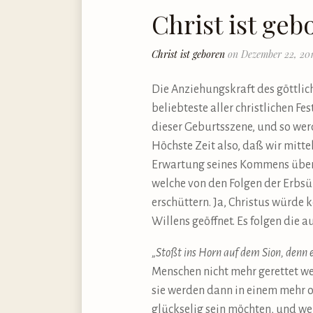
Christ ist geb
Christ ist geboren
on Dezember 22, 20
Die Anziehungskraft des göttli
beliebteste aller christlichen F
dieser Geburtsszene, und so wer
Höchste Zeit also, daß wir mitte
Erwartung seines Kommens übera
welche von den Folgen der Erbs
erschüttern. Ja, Christus würd
Willens geöffnet. Es folgen die
„Stoßt ins Horn auf dem Sion, denn es
Menschen nicht mehr gerettet we
sie werden dann in einem mehr o
glückselig sein möchten, und wen