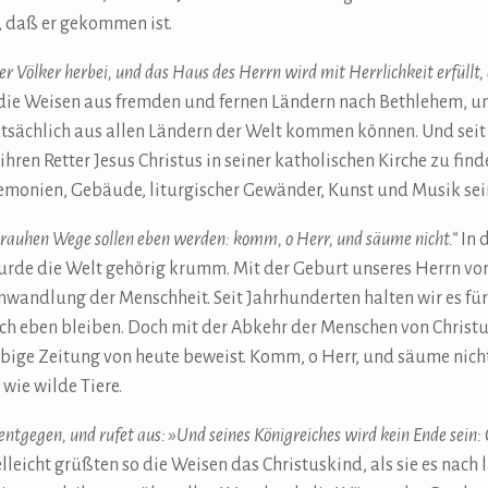
, daß er gekommen ist.
r Völker herbei, und das Haus des Herrn wird mit Herrlichkeit erfüllt, a
ie Weisen aus fremden und fernen Ländern nach Bethlehem, um 
atsächlich aus allen Ländern der Welt kommen können. Und seit 
hren Retter Jesus Christus in seiner katholischen Kirche zu finde
remonien, Gebäude, liturgischer Gewänder, Kunst und Musik sei
e rauhen Wege sollen eben werden: komm, o Herr, und säume nicht.“
In 
rde die Welt gehörig krumm. Mit der Geburt unseres Herrn vo
mwandlung der Menschheit. Seit Jahrhunderten halten wir es für
uch eben bleiben. Doch mit der Abkehr der Menschen von Chris
liebige Zeitung von heute beweist. Komm, o Herr, und säume nich
wie wilde Tiere.
tgegen, und rufet aus: »Und seines Königreiches wird kein Ende sein: G
lleicht grüßten so die Weisen das Christuskind, als sie es nach 