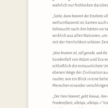
wahrlich nur frohlocken darüber
„Siehe, dann kommt der Ersehnte alle
weltumfassend ist, kamen auch d
Sehnsucht nach ihm hätten sie t
wirklich aus allen Nationen, um i
mit der Herrlichkeit schöner Ze
„Was krumm ist, soll gerade, und di
Sündenfall von Adam und Eva wu
schließlich die erstaunlichste U
ebenen Wege der Zivilisation a
rauher, wie ein Blick in eine be
Menschen einander verschlingen 
„Der Herr kommt, geht hinaus, ihm en
Friedensfürst, alleluja, alleluja.«“
Vie