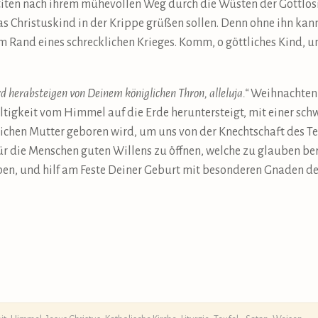
iten nach ihrem mühevollen Weg durch die Wüsten der Gottlosi
as Christuskind in der Krippe grüßen sollen. Denn ohne ihn kann
m Rand eines schrecklichen Krieges. Komm, o göttliches Kind, 
d herabsteigen von Deinem königlichen Thron, alleluja.“
Weihnachten 
faltigkeit vom Himmel auf die Erde heruntersteigt, mit einer s
ichen Mutter geboren wird, um uns von der Knechtschaft des T
r die Menschen guten Willens zu öffnen, welche zu glauben bere
ben, und hilf am Feste Deiner Geburt mit besonderen Gnaden d