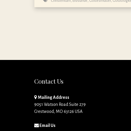
Christentum
,
Erbsünde
,
Gottesmutter
,
Gottlosigke
Contact Us
Mailing Address
9051 Watson Road Suite 279
Crestwood, MO 63126 USA
Email Us