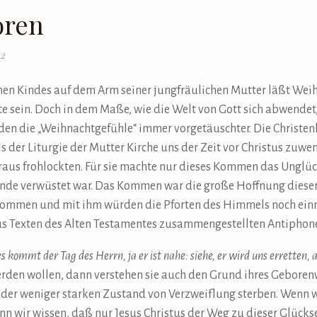
oren
12
chen Kindes auf dem Arm seiner jungfräulichen Mutter läßt We
este sein. Doch in dem Maße, wie die Welt von Gott sich abwende
den die „Weihnachtgefühle“ immer vorgetäuschter. Die Christenh
ls der Liturgie der Mutter Kirche uns der Zeit vor Christus zuw
us frohlockten. Für sie machte nur dieses Kommen das Unglück
ünde verwüstet war. Das Kommen war die große Hoffnung diese
e kommen und mit ihm würden die Pforten des Himmels noch ein
 aus Texten des Alten Testamentes zusammengestellten Antiphon
 kommt der Tag des Herrn, ja er ist nahe: siehe, er wird uns erretten, all
rden wollen, dann verstehen sie auch den Grund ihres Geborenw
der weniger starken Zustand von Verzweiflung sterben. Wenn w
n wir wissen, daß nur Jesus Christus der Weg zu dieser Glückse