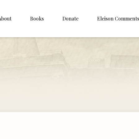
About
Books
Donate
Eleison Comment
hop Williamson
About
White
English
Español
Francais
Deutsh
Italiano
Subscribe