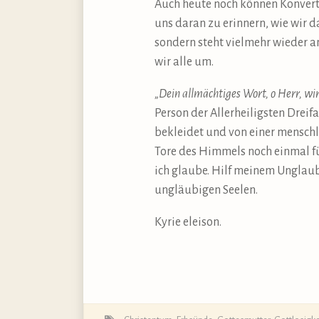
Auch heute noch können Konvert
uns daran zu erinnern, wie wir d
sondern steht vielmehr wieder a
wir alle um.
„Dein allmächtiges Wort, o Herr, wir
Person der Allerheiligsten Drei
bekleidet und von einer menschl
Tore des Himmels noch einmal fü
ich glaube. Hilf meinem Unglau
ungläubigen Seelen.
Kyrie eleison.