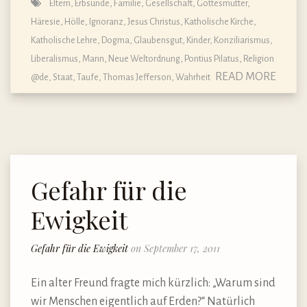
Eltern
,
Erbsünde
,
Familie
,
Gesellschaft
,
Gottesmutter
,
Häresie
,
Hölle
,
Ignoranz
,
Jesus Christus
,
Katholische Kirche
,
Katholische Lehre, Dogma, Glaubensgut
,
Kinder
,
Konziliarismus
,
Liberalismus
,
Mann
,
Neue Weltordnung
,
Pontius Pilatus
,
Religion
READ MORE
@de
,
Staat
,
Taufe
,
Thomas Jefferson
,
Wahrheit
Gefahr für die
Ewigkeit
Gefahr für die Ewigkeit
on September 17, 2011
Ein alter Freund fragte mich kürzlich: „Warum sind
wir Menschen eigentlich auf Erden?“ Natürlich