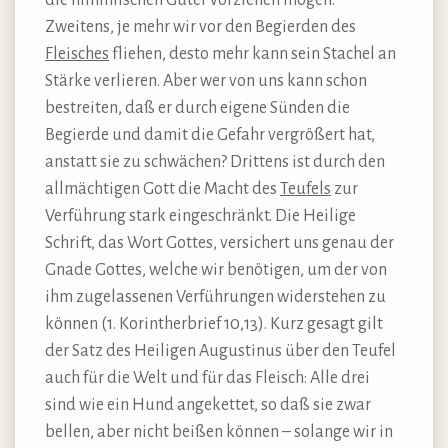
die himmlischen Güter vorziehen mögen.
Zweitens, je mehr wir vor den Begierden des
Fleisches
fliehen, desto mehr kann sein Stachel an
Stärke verlieren. Aber wer von uns kann schon
bestreiten, daß er durch eigene Sünden die
Begierde und damit die Gefahr vergrößert hat,
anstatt sie zu schwächen? Drittens ist durch den
allmächtigen Gott die Macht des
Teufels
zur
Verführung stark eingeschränkt. Die Heilige
Schrift, das Wort Gottes, versichert uns genau der
Gnade Gottes, welche wir benötigen, um der von
ihm zugelassenen Verführungen widerstehen zu
können (1. Korintherbrief 10,13). Kurz gesagt gilt
der Satz des Heiligen Augustinus über den Teufel
auch für die Welt und für das Fleisch: Alle drei
sind wie ein Hund angekettet, so daß sie zwar
bellen, aber nicht beißen können – solange wir in