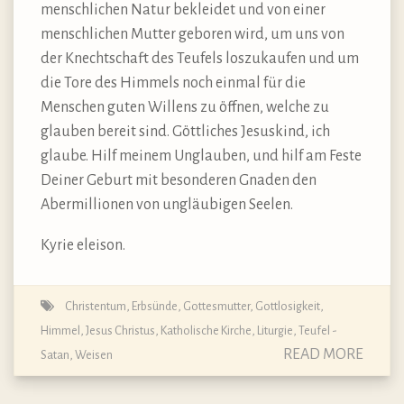
menschlichen Natur bekleidet und von einer
menschlichen Mutter geboren wird, um uns von
der Knechtschaft des Teufels loszukaufen und um
die Tore des Himmels noch einmal für die
Menschen guten Willens zu öffnen, welche zu
glauben bereit sind. Göttliches Jesuskind, ich
glaube. Hilf meinem Unglauben, und hilf am Feste
Deiner Geburt mit besonderen Gnaden den
Abermillionen von ungläubigen Seelen.
Kyrie eleison.
Christentum
,
Erbsünde
,
Gottesmutter
,
Gottlosigkeit
,
Himmel
,
Jesus Christus
,
Katholische Kirche
,
Liturgie
,
Teufel -
READ MORE
Satan
,
Weisen