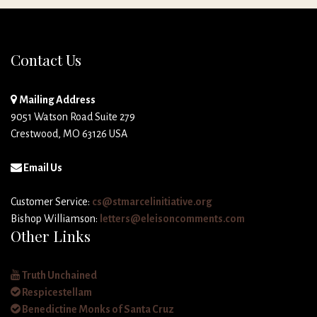
Contact Us
Mailing Address
9051 Watson Road Suite 279
Crestwood, MO 63126 USA
Email Us
Customer Service:
cs@stmarcelinitiative.org
Bishop Williamson:
letters@eleisoncomments.com
Other Links
Truth Unchained
Respicestellam
Benedictine Monks of Santa Cruz