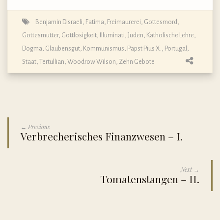
Benjamin Disraeli
,
Fatima
,
Freimaurerei
,
Gottesmord
,
Gottesmutter
,
Gottlosigkeit
,
Illuminati
,
Juden
,
Katholische Lehre,
Dogma, Glaubensgut
,
Kommunismus
,
Papst Pius X.
,
Portugal
,
Staat
,
Tertullian
,
Woodrow Wilson
,
Zehn Gebote
← Previous
Verbrecherisches Finanzwesen – I.
Next →
Tomatenstangen – II.