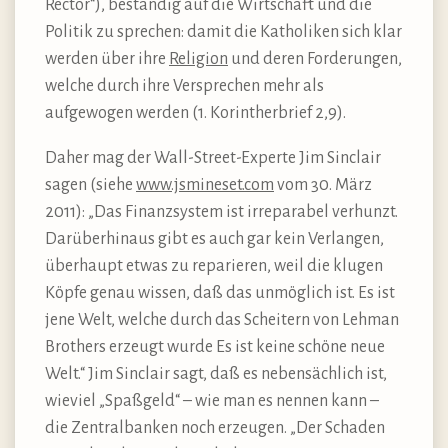
Rector“), beständig auf die Wirtschaft und die
Politik zu sprechen: damit die Katholiken sich klar
werden über ihre
Religion
und deren Forderungen,
welche durch ihre Versprechen mehr als
aufgewogen werden (1. Korintherbrief 2,9).
Daher mag der Wall-Street-Experte Jim Sinclair
sagen (siehe
www.jsmineset.com
vom 30. März
2011): „Das Finanzsystem ist irreparabel verhunzt.
Darüberhinaus gibt es auch gar kein Verlangen,
überhaupt etwas zu reparieren, weil die klugen
Köpfe genau wissen, daß das unmöglich ist. Es ist
jene Welt, welche durch das Scheitern von Lehman
Brothers erzeugt wurde Es ist keine schöne neue
Welt.“ Jim Sinclair sagt, daß es nebensächlich ist,
wieviel „Spaßgeld“ – wie man es nennen kann –
die Zentralbanken noch erzeugen. „Der Schaden