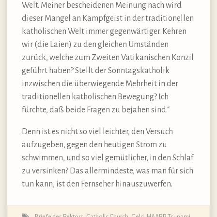
Welt. Meiner bescheidenen Meinung nach wird
dieser Mangel an Kampfgeist in der traditionellen
katholischen Welt immer gegenwärtiger. Kehren
wir (die Laien) zu den gleichen Umständen
zurück, welche zum Zweiten Vatikanischen Konzil
geführt haben? Stellt der Sonntagskatholik
inzwischen die überwiegende Mehrheit in der
traditionellen katholischen Bewegung? Ich
fürchte, daß beide Fragen zu bejahen sind.“
Denn ist es nicht so viel leichter, den Versuch
aufzugeben, gegen den heutigen Strom zu
schwimmen, und so viel gemütlicher, in den Schlaf
zu versinken? Das allermindeste, was man für sich
tun kann, ist den Fernseher hinauszuwerfen.
Briefe des Rektors
,
Catholic Church
,
Geld
,
HAARP, Tsunami
,