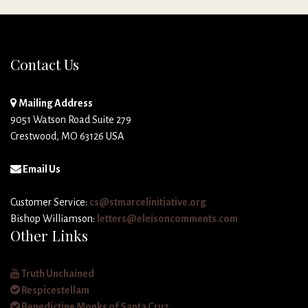
Contact Us
Mailing Address
9051 Watson Road Suite 279
Crestwood, MO 63126 USA
Email Us
Customer Service:
cs@stmarcelinitiative.org
Bishop Williamson:
letters@eleisoncomments.com
Other Links
Truth Unchained
Respicestellam
Benedictine Monks of Santa Cruz