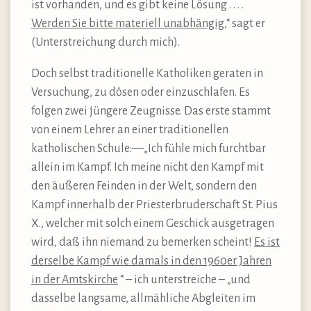
ist vorhanden, und es gibt keine Lösung . . . .
Werden Sie bitte materiell unabhängig
,“ sagt er
(Unterstreichung durch mich).
Doch selbst traditionelle Katholiken geraten in
Versuchung, zu dösen oder einzuschlafen. Es
folgen zwei jüngere Zeugnisse. Das erste stammt
von einem Lehrer an einer traditionellen
katholischen Schule:—„Ich fühle mich furchtbar
allein im Kampf. Ich meine nicht den Kampf mit
den äußeren Feinden in der Welt, sondern den
Kampf innerhalb der Priesterbruderschaft St. Pius
X., welcher mit solch einem Geschick ausgetragen
wird, daß ihn niemand zu bemerken scheint!
Es ist
derselbe Kampf wie damals in den 1960er Jahren
in der Amtskirche
“ – ich unterstreiche – „und
dasselbe langsame, allmähliche Abgleiten im