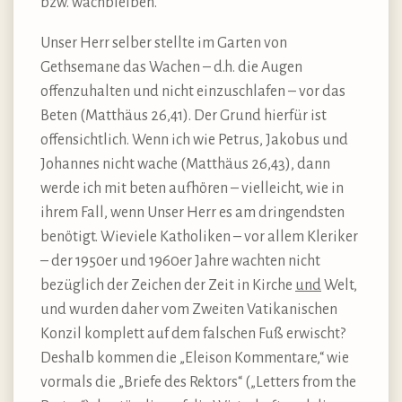
bzw. wachbleiben.
Unser Herr selber stellte im Garten von
Gethsemane das Wachen – d.h. die Augen
offenzuhalten und nicht einzuschlafen – vor das
Beten (Matthäus 26,41). Der Grund hierfür ist
offensichtlich. Wenn ich wie Petrus, Jakobus und
Johannes nicht wache (Matthäus 26,43), dann
werde ich mit beten aufhören – vielleicht, wie in
ihrem Fall, wenn Unser Herr es am dringendsten
benötigt. Wieviele Katholiken – vor allem Kleriker
– der 1950er und 1960er Jahre wachten nicht
bezüglich der Zeichen der Zeit in Kirche
und
Welt,
und wurden daher vom Zweiten Vatikanischen
Konzil komplett auf dem falschen Fuß erwischt?
Deshalb kommen die „Eleison Kommentare,“ wie
vormals die „Briefe des Rektors“ („Letters from the