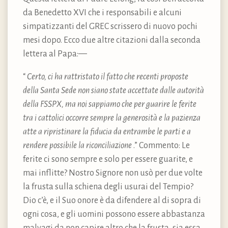
da Benedetto XVI che i responsabili e alcuni
simpatizzanti del GREC scrissero di nuovo pochi
mesi dopo. Ecco due altre citazioni dalla seconda
lettera al Papa:—
“
Certo, ci ha rattristato il fatto che recenti proposte
della Santa Sede non siano state accettate dalle autorità
della FSSPX, ma noi sappiamo che per guarire le ferite
tra i cattolici occorre sempre la generosità e la pazienza
atte a ripristinare la fiducia da entrambe le parti e a
rendere possibile la riconciliazione
.” Commento: Le
ferite ci sono sempre e solo per essere guarite, e
mai inflitte? Nostro Signore non usò per due volte
la frusta sulla schiena degli usurai del Tempio?
Dio c’è, e il Suo onore è da difendere al di sopra di
ogni cosa, e gli uomini possono essere abbastanza
malvagi da non capire altro che la frusta, sia essa