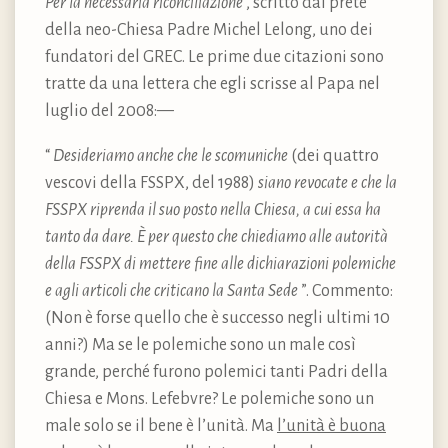
Per la necessaria riconciliazione
, scritto dal prete
della neo-Chiesa Padre Michel Lelong, uno dei
fundatori del GREC. Le prime due citazioni sono
tratte da una lettera che egli scrisse al Papa nel
luglio del 2008:—
“
Desideriamo anche che le scomuniche
(dei quattro
vescovi della FSSPX, del 1988)
siano revocate e che la
FSSPX riprenda il suo posto nella Chiesa, a cui essa ha
tanto da dare. È per questo che chiediamo alle autorità
della FSSPX di mettere fine alle dichiarazioni polemiche
e agli articoli che criticano la Santa Sede
”. Commento:
(Non è forse quello che è successo negli ultimi 10
anni?) Ma se le polemiche sono un male così
grande, perché furono polemici tanti Padri della
Chiesa e Mons. Lefebvre? Le polemiche sono un
male solo se il bene è l’unità. Ma
l’unità è buona