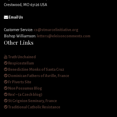
Crestwood, MO 63126 USA
Email Us
Customer Service:
cs@stmarcelinitiative.org
Bishop Williamson:
letters@eleisoncomments.com
Other Links
Truth Unchained
Respicestellam
Benedictine Monks of Santa Cruz
Dominican Fathers of Avrille, France
Fr Piverts Site
Non Possumus Blog
Rex! – (a Czech blog)
St Grignion Seminary, France
Traditional Catholic Resistance