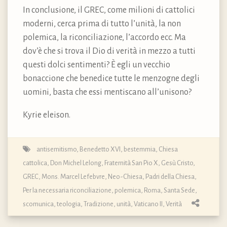
In conclusione, il GREC, come milioni di cattolici
moderni, cerca prima di tutto l’unità, la non
polemica, la riconciliazione, l’accordo ecc. Ma
dov’è che si trova il Dio di verità in mezzo a tutti
questi dolci sentimenti? È egli un vecchio
bonaccione che benedice tutte le menzogne degli
uomini, basta che essi mentiscano all’unisono?
Kyrie eleison.
antisemitismo
,
Benedetto XVI
,
bestemmia
,
Chiesa
cattolica
,
Don Michel Lelong
,
Fraternità San Pio X
,
Gesù Cristo
,
GREC
,
Mons. Marcel Lefebvre
,
Neo-Chiesa
,
Padri della Chiesa
,
Per la necessaria riconciliazione
,
polemica
,
Roma
,
Santa Sede
,
scomunica
,
teologia
,
Tradizione
,
unità
,
Vaticano II
,
Verità