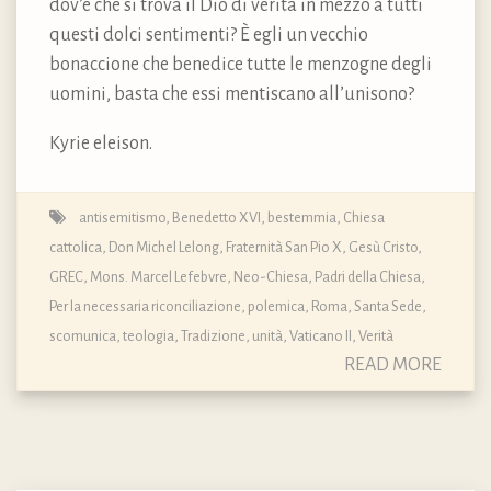
dov’è che si trova il Dio di verità in mezzo a tutti
questi dolci sentimenti? È egli un vecchio
bonaccione che benedice tutte le menzogne degli
uomini, basta che essi mentiscano all’unisono?
Kyrie eleison.
antisemitismo
,
Benedetto XVI
,
bestemmia
,
Chiesa
cattolica
,
Don Michel Lelong
,
Fraternità San Pio X
,
Gesù Cristo
,
GREC
,
Mons. Marcel Lefebvre
,
Neo-Chiesa
,
Padri della Chiesa
,
Per la necessaria riconciliazione
,
polemica
,
Roma
,
Santa Sede
,
scomunica
,
teologia
,
Tradizione
,
unità
,
Vaticano II
,
Verità
READ MORE