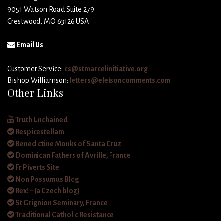
9051 Watson Road Suite 279
Crestwood, MO 63126 USA
Email Us
Customer Service:
cs@stmarcelinitiative.org
Bishop Williamson:
letters@eleisoncomments.com
Other Links
Truth Unchained
Respicestellam
Benedictine Monks of Santa Cruz
Dominican Fathers of Avrille, France
Fr Piverts Site
Non Possumus Blog
Rex! – (a Czech blog)
St Grignion Seminary, France
Traditional Catholic Resistance