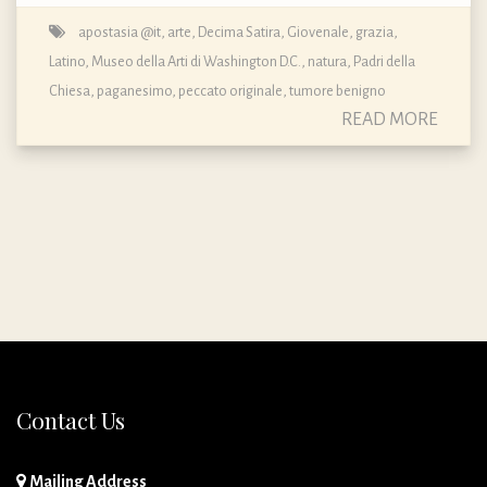
apostasia @it
,
arte
,
Decima Satira
,
Giovenale
,
grazia
,
Latino
,
Museo della Arti di Washington D.C.
,
natura
,
Padri della
Chiesa
,
paganesimo
,
peccato originale
,
tumore benigno
READ MORE
Contact Us
Mailing Address