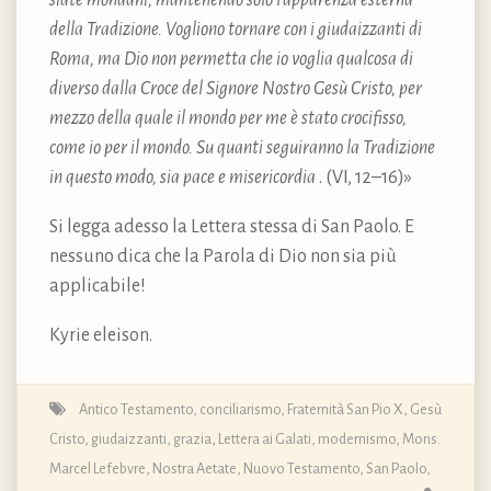
della Tradizione. Vogliono tornare con i giudaizzanti di
Roma, ma Dio non permetta che io voglia qualcosa di
diverso dalla Croce del Signore Nostro Gesù Cristo, per
mezzo della quale il mondo per me è stato crocifisso,
come io per il mondo. Su quanti seguiranno la Tradizione
in questo modo, sia pace e misericordia
. (VI, 12–16)»
Si legga adesso la Lettera stessa di San Paolo. E
nessuno dica che la Parola di Dio non sia più
applicabile!
Kyrie eleison.
Antico Testamento
,
conciliarismo
,
Fraternità San Pio X
,
Gesù
Cristo
,
giudaizzanti
,
grazia
,
Lettera ai Galati
,
modernismo
,
Mons.
Marcel Lefebvre
,
Nostra Aetate
,
Nuovo Testamento
,
San Paolo
,