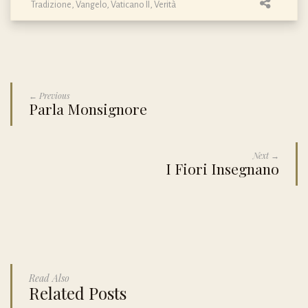
Tradizione
,
Vangelo
,
Vaticano II
,
Verità
← Previous
Parla Monsignore
Next →
I Fiori Insegnano
Read Also
Related Posts