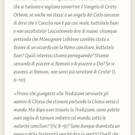
che vi turbano e vogliono sovvertire il Vangelo di Cristo.
Orbene, se anche noi stessi o un angelo del Cielo cercasse
di dirvi che il Concilio non è poi così male, buttatelo fuori
e non ascoltatelo! Lasciatemelo dire di nuovo: chiunque
pretenda che Monsignore Lefebvre sarebbe stato a
favore di un accordo con la Roma conciliare, buttatelo
fuori! Quali interessi stiamo perseguendo? Stiamo
cercando di piacere ai Romani o di piacere a Dio? Se io
piacessi ai Romani, non sarei più servitore di Cristo!
(I,
6–10).
«
Prima che giungeste alla Tradizione servivate gli
uomini di Chiesa che stavano portando la Chiesa verso il
mondo. Ma dopo aver trovato la Tradizione, come potete
aver voglia di tornare indietro col mondo, sotto le
autorità conciliari?
(IV, 8–9)?
Sono dunque diventato un
nemico della Fraternità perché dico la verità? Quelli che