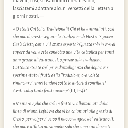
diavolo, così, scusandomi con San Paolo,
lasciatemi adattare alcuni versetti della Lettera ai
giorni nostri:—
«
O stolti Cattolici Tradizionali! Chi vi ha ammaliati, così
che non dovreste seguire la Tradizione di Nostro Signore
Gesù Cristo, come vi è stata esposta? Questo solo io vorrei
sapere da voi: avete condotto una vita cattolica per tanti
anni grazie al Vaticano II, o grazie alla Tradizione
Cattolica? Siete così privi d’intelligenza che dopo aver
sperimentato i frutti della Tradizione, ora volete
rinunciarvi rimettendovi sotto le autorità conciliari?
Avete colto tanti frutti invano?
(III, 1–4)?
«
Mi meraviglio che così in fretta vi allontaniate dalla
linea di Mons. Lefebvre che vi ha chiamati alla grazia di
Cristo, per volgervi verso il nuovo vangelo del Vaticano II,
che non è affatto un vangelo; solo che sono i modernisti