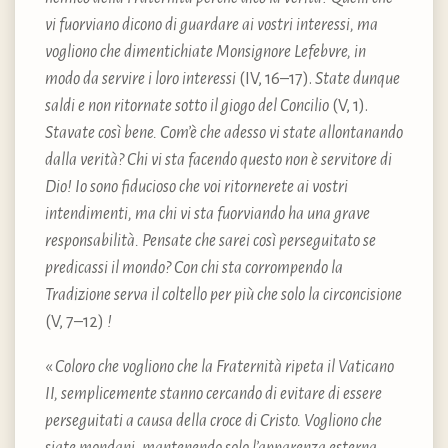
vi fuorviano dicono di guardare ai vostri interessi, ma
vogliono che dimentichiate Monsignore Lefebvre, in
modo da servire i loro interessi
(IV, 16–17).
State dunque
saldi e non ritornate sotto il giogo del Concilio
(V, 1).
Stavate così bene. Com’è che adesso vi state allontanando
dalla verità? Chi vi sta facendo questo non è servitore di
Dio! Io sono fiducioso che voi ritornerete ai vostri
intendimenti, ma chi vi sta fuorviando ha una grave
responsabilità. Pensate che sarei così perseguitato se
predicassi il mondo? Con chi sta corrompendo la
Tradizione serva il coltello per più che solo
la circoncisione
(V, 7–12)
!
«
Coloro che vogliono che la Fraternità ripeta il Vaticano
II, semplicemente stanno cercando di evitare di essere
perseguitati a causa della croce di Cristo. Vogliono che
siate mondani, mantenendo solo l’apparenza esterna