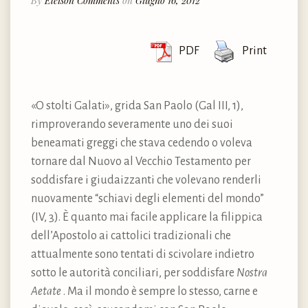
By
Eleison Comments
on
Giugno 16, 2012
PDF
Print
«O stolti Galati», grida San Paolo (Gal III, 1),
rimproverando severamente uno dei suoi
beneamati greggi che stava cedendo o voleva
tornare dal Nuovo al Vecchio Testamento per
soddisfare i giudaizzanti che volevano renderli
nuovamente “schiavi degli elementi del mondo”
(IV, 3). È quanto mai facile applicare la filippica
dell’Apostolo ai cattolici tradizionali che
attualmente sono tentati di scivolare indietro
sotto le autorità conciliari, per soddisfare
Nostra
Aetate
. Ma il mondo è sempre lo stesso, carne e