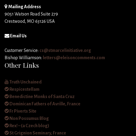
Mailing Address
9051 Watson Road Suite 279
Crestwood, MO 63126 USA
Email Us
Customer Service:
cs@stmarcelinitiative.org
Bishop Williamson:
letters@eleisoncomments.com
Other Links
Truth Unchained
Respicestellam
Benedictine Monks of Santa Cruz
Dominican Fathers of Avrille, France
Fr Piverts Site
Non Possumus Blog
Rex! – (a Czech blog)
St Grignion Seminary, France