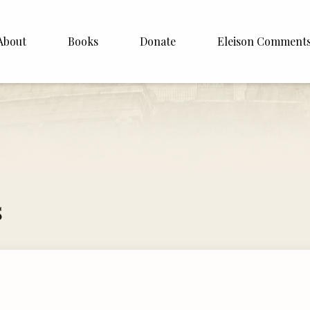
About
Books
Donate
Eleison Comment
hop Williamson
About
 White
English
Español
Francais
s
Deutsh
Italiano
Subscribe