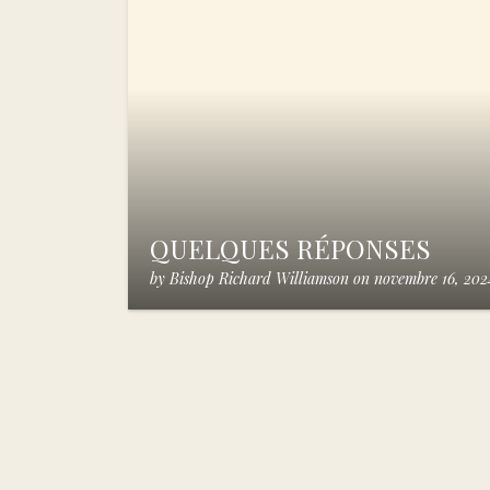
QUELQUES RÉPONSES
by
Bishop Richard Williamson
on
novembre 16, 202