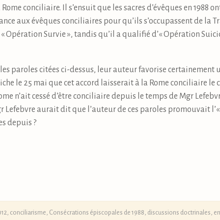
la Rome conciliaire. Il s’ensuit que les sacres d’évêques en 1988 o
iance aux évêques conciliaires pour qu’ils s’occupassent de la T
« Opération Survie », tandis qu’il a qualifié d’« Opération Suicid
les paroles citées ci-dessus, leur auteur favorise certainement 
iche le 25 mai que cet accord laisserait à la Rome conciliaire le
e n’ait cessé d’être conciliaire depuis le temps de Mgr Lefebvre,
gr Lefebvre aurait dit que l’auteur de ces paroles promouvait l’
es depuis ?
012
,
conciliarisme
,
Consécrations épiscopales de 1988
,
discussions doctrinales
,
er