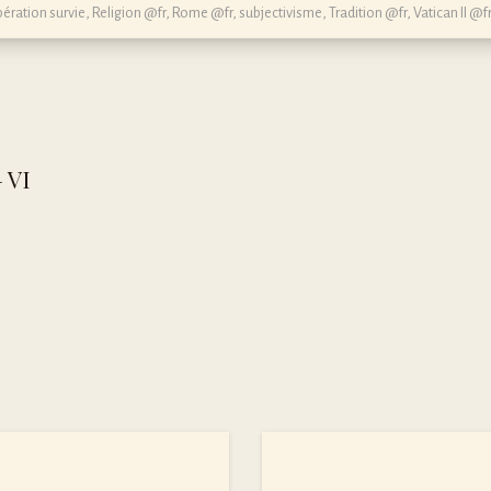
ération survie
,
Religion @fr
,
Rome @fr
,
subjectivisme
,
Tradition @fr
,
Vatican II @fr
 VI