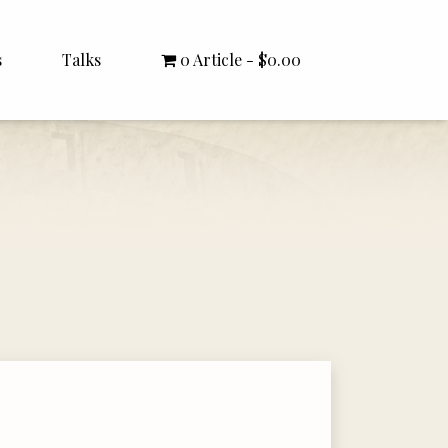
s
Talks
0 Article
$0.00
All Talks
Bishop Williamson
Dr. White
Interviews
Literature Seminars
Rector Letters
Sermons