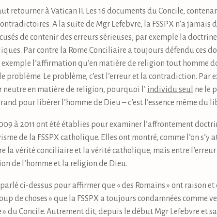
ut retourner à Vatican II. Les 16 documents du Concile, contenant 
tradictoires. A la suite de Mgr Lefebvre, la FSSPX n’a jamais d
accusés de contenir des erreurs sérieuses, par exemple la doctrine
liques. Par contre la Rome Conciliaire a toujours défendu ces do
 exemple l’affirmation qu’en matière de religion tout homme doit
le problème. Le problème, c’est l’erreur et la contradiction. Par
ter neutre en matière de religion, pourquoi l’
individu seul
ne le p
grand pour libérer l’homme de Dieu – c’est l’essence même du li
009 à 2011 ont été établies pour examiner l’affrontement doctri
visme de la FSSPX catholique. Elles ont montré, comme l’on s’y a
 la vérité conciliaire et la vérité catholique, mais entre l’erreur 
gion de l’homme et la religion de Dieu.
a parlé ci-dessus pour affirmer que « des Romains » ont raison et 
coup de choses » que la FSSPX a toujours condamnées comme ve
» du Concile. Autrement dit, depuis le début Mgr Lefebvre et sa 