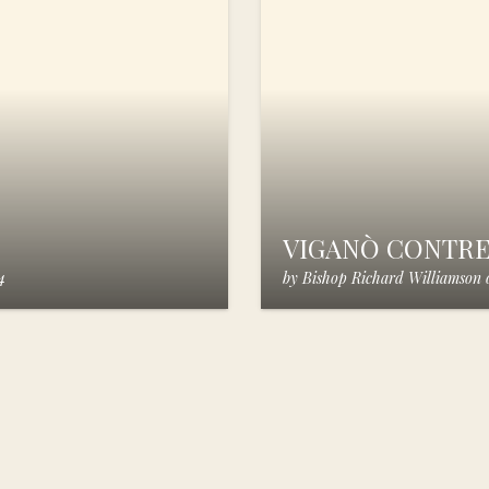
VIGANÒ CONTR
4
by
Bishop Richard Williamson