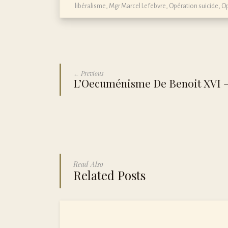
libéralisme
,
Mgr Marcel Lefebvre
,
Opération suicide
,
Op
← Previous
L’Oecuménisme De Benoit XVI –
Read Also
Related Posts