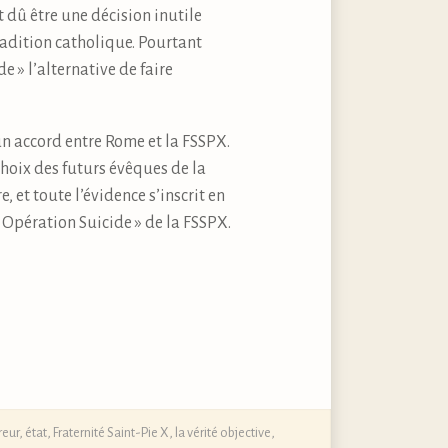
nt dû être une décision inutile
radition catholique. Pourtant
e » l’alternative de faire
un accord entre Rome et la FSSPX.
 choix des futurs évêques de la
 et toute l’évidence s’inscrit en
« Opération Suicide » de la FSSPX.
reur
,
état
,
Fraternité Saint-Pie X
,
la vérité objective
,