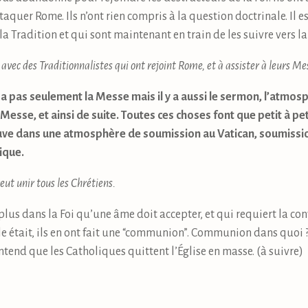
aquer Rome. Ils n’ont rien compris à la question doctrinale. Il e
 la Tradition et qui sont maintenant en train de les suivre vers l
 avec des Traditionnalistes qui ont rejoint Rome, et à assister à leurs Me
y a pas seulement la Messe mais il y a aussi le sermon, l’atmos
Messe, et ainsi de suite. Toutes ces choses font que petit à pet
ouve dans une atmosphère de soumission au Vatican, soumissio
ique.
veut unir tous les Chrétiens.
plus dans la Foi qu’une âme doit accepter, et qui requiert la conv
e était, ils en ont fait une “communion”. Communion dans quoi ? P
ntend que les Catholiques quittent l’Église en masse. (à suivre)