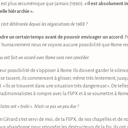
il est plus œcuménique que jamais (1990).
« Il est absolument 
elle hiérarchie ».
s’est détériorée depuis les négociations de 1988 ?
endre un certain temps avant de pouvoir envisager un accord
. 
ar humainement nous ne voyons aucune possibilité que Rome redr
qui ont fait un accord avec Rome sans rien concéder.
 leur possibilité de s’opposer à Rome. Ils doivent garder le silen
ls se taisent, ils commencent à glisser, même très lentement, jusqu
I. « Ils se trouvent dans une situation très dangereuse ». De tell
raditionnalistes à rompre avec la FSPX et à se soumettre à Rome
istes ont « trahi ». N’est-ce pas un peu dur ?
 Gérard s’est servi de moi, de la FSPX, de nos chapelles et de n
s abandonne pour rejoindre les destructeurs de la Foi. Ils ont