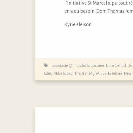
l’Initiative St Marcel a pu tou
en a eu besoin. Dom Thomas reme
Kyrie eleison.
apostasie @fr
,
Catholic doctrine
,
Dom Gérard
,
Do
Jahir
,
l'Abbé Joseph Pfeiffer
,
Mgr Marcel Lefebvre
,
Néo-