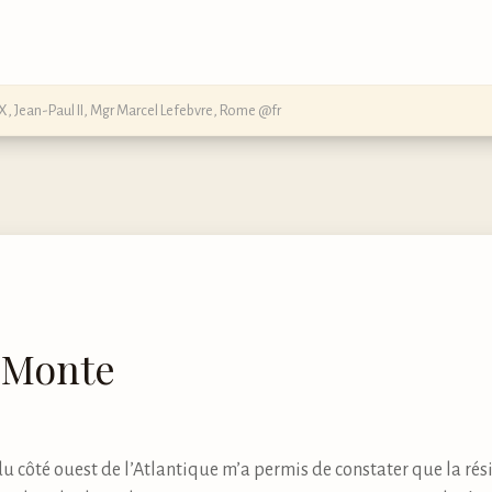
 X
,
Jean-Paul II
,
Mgr Marcel Lefebvre
,
Rome @fr
 Monte
u côté ouest de l’Atlantique m’a permis de constater que la rési