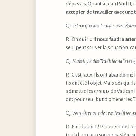
dépassés. Quant à Jean Paul II, 
accepter de travailler avec une t
Q :
Est-ce que la situation avec Rome 
R : Oh oui ! «
Il nous faudra att
seul peut sauver la situation, c
Q :
Mais il y a des Traditionnalistes 
R : C’est faux. Ils ont abandonné
ils ont été l’objet. Mais dès qu’i
admettre les erreurs de Vatican I
ont pour seul but d’amener les T
Q :
Vous dites que de tels Traditionnal
R : Pas du tout ! Par exemple Dom
tout d’un coup son monastère nou