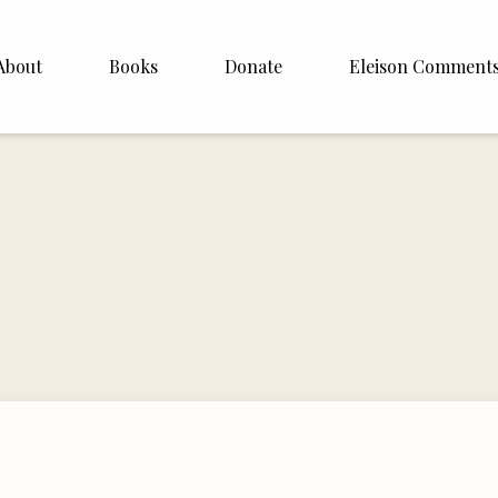
About
Books
Donate
Eleison Comment
hop Williamson
About
 White
English
Español
Francais
Deutsh
Italiano
Subscribe