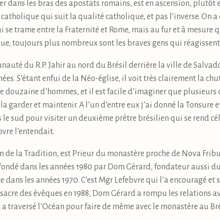
eter dans les bras des apostats romains, est en ascension, plutôt
 catholique qui suit la qualité catholique, et pas l’inverse. On
i se trame entre la Fraternité et Rome, mais au fur et à mesure q
lique, toujours plus nombreux sont les braves gens qui réagissen
auté du R.P. Jahir au nord du Brésil derrière la ville de Salvador
. S’étant enfui de la Néo-église, il voit très clairement la chut
 douzaine d’hommes, et il est facile d’imaginer que plusieurs 
la garder et maintenir. A l’un d’entre eux j’ai donné la Tonsure 
rs le sud pour visiter un deuxième prêtre brésilien qui se rend cé
bvre l’entendait.
de la Tradition, est Prieur du monastère proche de Nova Frib
t fondé dans les années 1980 par Dom Gérard, fondateur aussi 
e dans les années 1970. C’est Mgr Lefebvre qui l’a encouragé et
acre des évêques en 1988, Dom Gérard a rompu les relations ave
 a traversé l’Océan pour faire de même avec le monastère au Bré