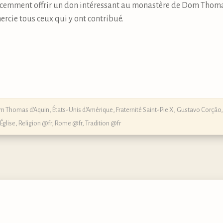
t récemment offrir un don intéressant au monastère de Dom Thom
rcie tous ceux qui y ont contribué.
m Thomas d'Aquin
,
États-Unis d'Amérique
,
Fraternité Saint-Pie X
,
Gustavo Corçâo
Église
,
Religion @fr
,
Rome @fr
,
Tradition @fr