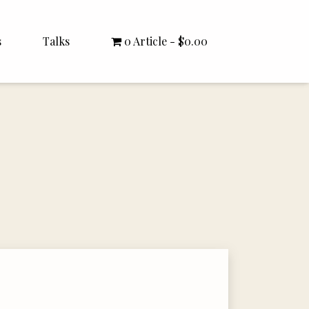
s
Talks
0 Article
$0.00
All Talks
Bishop Williamson
Dr. White
Interviews
Literature Seminars
Rector Letters
Sermons