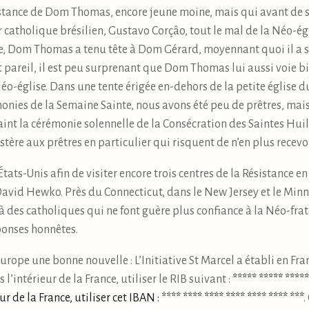
sistance de Dom Thomas, encore jeune moine, mais qui avant de s
catholique brésilien, Gustavo Corçâo, tout le mal de la Néo-égl
re, Dom Thomas a tenu tête à Dom Gérard, moyennant quoi il a 
 pareil, il est peu surprenant que Dom Thomas lui aussi voie bie
o-église. Dans une tente érigée en-dehors de la petite église d
monies de la Semaine Sainte, nous avons été peu de prêtres, mais
Saint la cérémonie solennelle de la Consécration des Saintes Huil
tère aux prêtres en particulier qui risquent de n’en plus recevoi
 États-Unis afin de visiter encore trois centres de la Résistance en
David Hewko. Près du Connecticut, dans le New Jersey et le Minn
 des catholiques qui ne font guère plus confiance à la Néo-frate
ponses honnêtes.
Europe une bonne nouvelle : L’Initiative St Marcel a établi en Fr
 l’intérieur de la France, utiliser le RIB suivant :
***** ***** ****
r de la France, utiliser cet IBAN : **** **** **** **** **** **** ***
.