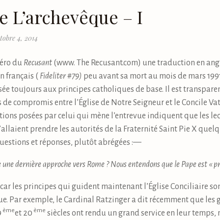
e L’archevêque – I
tobre 4, 2014
méro du
Recusant
(www. The Recusant.com) une traduction en angl
n français (
Fideliter #79)
peu avant sa mort au mois de mars 1991. 
ée toujours aux principes catholiques de base. Il est transparent, c
 de compromis entre l’Église de Notre Seigneur et le Concile Vat
ions posées par celui qui mène l’entrevue indiquent que les le
’allaient prendre les autorités de la Fraternité Saint Pie X que
questions et réponses, plutôt abrégées : —
 une dernière approche vers Rome ? Nous entendons que le Pape est « prê
 car les principes qui guident maintenant l’Église Conciliaire s
que. Par exemple, le Cardinal Ratzinger a dit récemment que le
ème
ème
9
et 20
siècles ont rendu un grand service en leur temps,