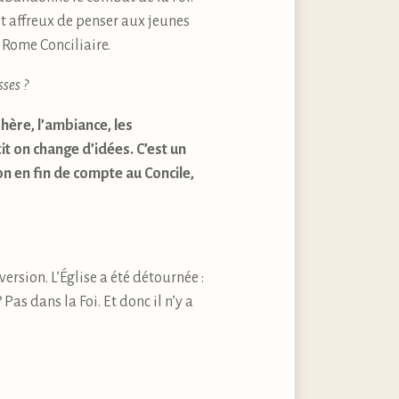
st affreux de penser aux jeunes
a Rome Conciliaire.
sses ?
phère, l’ambiance, les
it on change d’idées. C’est un
n en fin de compte au Concile,
ersion. L’Église a été détournée :
as dans la Foi. Et donc il n’y a