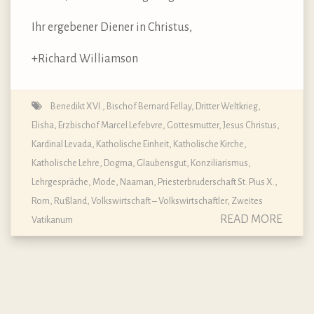
Ihr ergebener Diener in Christus,
+Richard Williamson
Benedikt XVI.
,
Bischof Bernard Fellay
,
Dritter Weltkrieg
,
Elisha
,
Erzbischof Marcel Lefebvre
,
Gottesmutter
,
Jesus Christus
,
Kardinal Levada
,
Katholische Einheit
,
Katholische Kirche
,
Katholische Lehre, Dogma, Glaubensgut
,
Konziliarismus
,
Lehrgespräche
,
Mode
,
Naaman
,
Priesterbruderschaft St. Pius X.
,
Rom
,
Rußland
,
Volkswirtschaft – Volkswirtschaftler
,
Zweites
READ MORE
Vatikanum