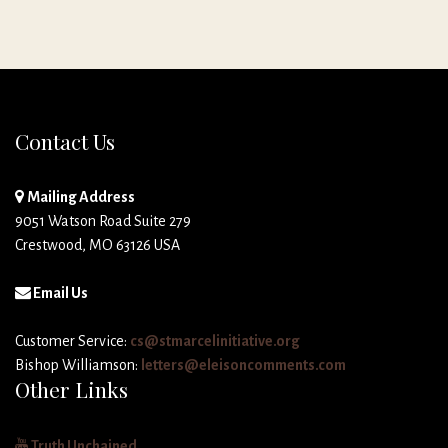
Contact Us
Mailing Address
9051 Watson Road Suite 279
Crestwood, MO 63126 USA
Email Us
Customer Service:
cs@stmarcelinitiative.org
Bishop Williamson:
letters@eleisoncomments.com
Other Links
Truth Unchained