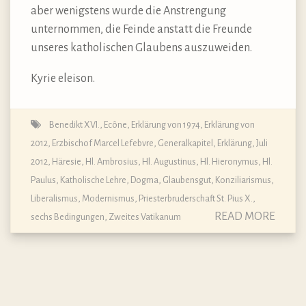
aber wenigstens wurde die Anstrengung
unternommen, die Feinde anstatt die Freunde
unseres katholischen Glaubens auszuweiden.
Kyrie eleison.
Benedikt XVI.
,
Ecône
,
Erklärung von 1974
,
Erklärung von
2012
,
Erzbischof Marcel Lefebvre
,
Generalkapitel, Erklärung, Juli
2012
,
Häresie
,
Hl. Ambrosius
,
Hl. Augustinus
,
Hl. Hieronymus
,
Hl.
Paulus
,
Katholische Lehre, Dogma, Glaubensgut
,
Konziliarismus
,
Liberalismus
,
Modernismus
,
Priesterbruderschaft St. Pius X.
,
READ MORE
sechs Bedingungen
,
Zweites Vatikanum