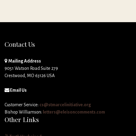
Contact Us
Mailing Address
9051 Watson Road Suite 279
Crestwood, MO 63126 USA
Email Us
Customer Service:
cs@stmarcelinitiative.org
Bishop Williamson:
letters@eleisoncomments.com
Other Links