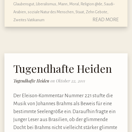
Glaubensgut
,
Liberalismus
,
Mann
,
Moral
,
Religion @de
,
Saudi-
Arabien
,
soziale Natur des Menschen
,
Staat
,
Zehn Gebote
,
READ MORE
Zweites Vatikanum
Tugendhafte Heiden
Tugendhafte Heiden
on Oktober 22, 2011
Der Eleison-Kommentar Nummer 221 stufte die
Musik von Johannes Brahms als Beweis für eine
bestimmte Seelengröße ein. Daraufhin fragte ein
junger Leser aus Brasilien, ob der glimmende
Docht bei Brahms nicht vielleicht stärker glimmte