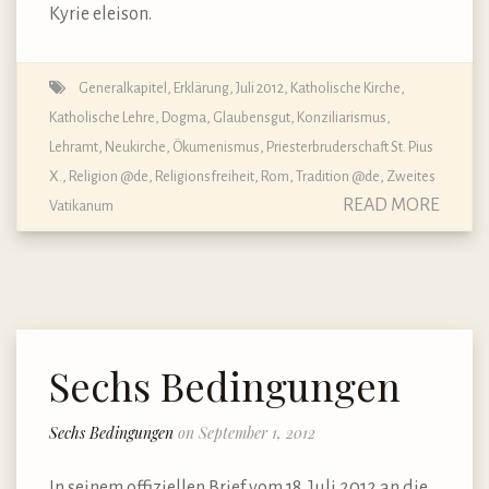
Kyrie eleison.
Generalkapitel, Erklärung, Juli 2012
,
Katholische Kirche
,
Katholische Lehre, Dogma, Glaubensgut
,
Konziliarismus
,
Lehramt
,
Neukirche
,
Ökumenismus
,
Priesterbruderschaft St. Pius
X.
,
Religion @de
,
Religionsfreiheit
,
Rom
,
Tradition @de
,
Zweites
READ MORE
Vatikanum
Sechs Bedingungen
Sechs Bedingungen
on September 1, 2012
In seinem offiziellen Brief vom 18. Juli 2012 an die