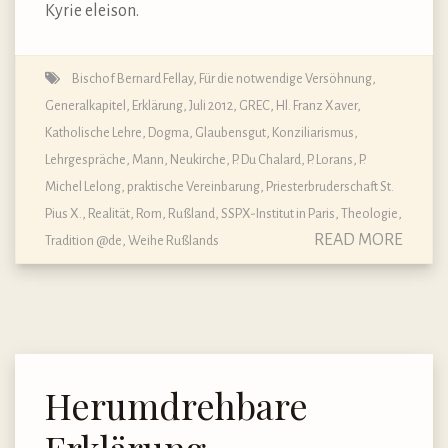
Kyrie eleison.
Bischof Bernard Fellay
,
Für die notwendige Versöhnung
,
Generalkapitel, Erklärung, Juli 2012
,
GREC
,
Hl. Franz Xaver
,
Katholische Lehre, Dogma, Glaubensgut
,
Konziliarismus
,
Lehrgespräche
,
Mann
,
Neukirche
,
P. Du Chalard
,
P. Lorans
,
P.
Michel Lelong
,
praktische Vereinbarung
,
Priesterbruderschaft St.
Pius X.
,
Realität
,
Rom
,
Rußland
,
SSPX-Institut in Paris
,
Theologie
,
READ MORE
Tradition @de
,
Weihe Rußlands
Herumdrehbare