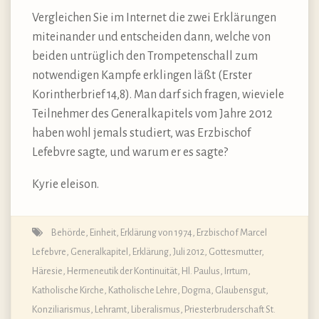
Vergleichen Sie im Internet die zwei Erklärungen
miteinander und entscheiden dann, welche von
beiden untrüglich den Trompetenschall zum
notwendigen Kampfe erklingen läßt (Erster
Korintherbrief 14,8). Man darf sich fragen, wieviele
Teilnehmer des Generalkapitels vom Jahre 2012
haben wohl jemals studiert, was Erzbischof
Lefebvre sagte, und warum er es sagte?
Kyrie eleison.
Behörde
,
Einheit
,
Erklärung von 1974
,
Erzbischof Marcel
Lefebvre
,
Generalkapitel, Erklärung, Juli 2012
,
Gottesmutter
,
Häresie
,
Hermeneutik der Kontinuität
,
Hl. Paulus
,
Irrtum
,
Katholische Kirche
,
Katholische Lehre, Dogma, Glaubensgut
,
Konziliarismus
,
Lehramt
,
Liberalismus
,
Priesterbruderschaft St.