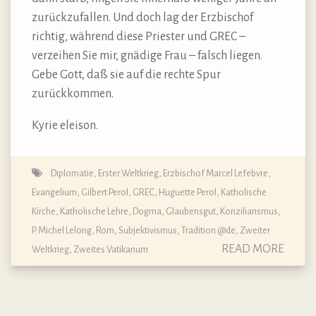
zurückzufallen. Und doch lag der Erzbischof
richtig, während diese Priester und GREC –
verzeihen Sie mir, gnädige Frau – falsch liegen.
Gebe Gott, daß sie auf die rechte Spur
zurückkommen.
Kyrie eleison.
Diplomatie
,
Erster Weltkrieg
,
Erzbischof Marcel Lefebvre
,
Evangelium
,
Gilbert Perol
,
GREC
,
Huguette Perol
,
Katholische
Kirche
,
Katholische Lehre, Dogma, Glaubensgut
,
Konziliarismus
,
P. Michel Lelong
,
Rom
,
Subjektivismus
,
Tradition @de
,
Zweiter
READ MORE
Weltkrieg
,
Zweites Vatikanum