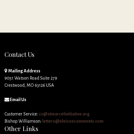
Contact Us
Mailing Address
9051 Watson Road Suite 279
Crestwood, MO 63126 USA
Email Us
Customer Service:
cs@stmarcelinitiative.org
Bishop Williamson:
letters@eleisoncomments.com
Other Links