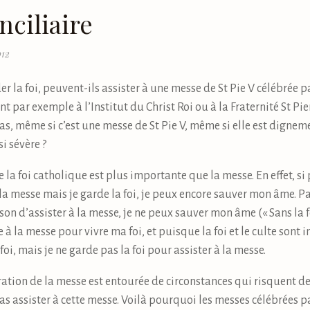
nciliaire
012
r la foi, peuvent-ils assister à une messe de St Pie V célébrée pa
nt par exemple à l’Institut du Christ Roi ou à la Fraternité St Pier
as, même si c’est une messe de St Pie V, même si elle est dignem
i sévère ?
 la foi catholique est plus importante que la messe. En effet, s
la messe mais je garde la foi, je peux encore sauver mon âme. Par
n d’assister à la messe, je ne peux sauver mon âme (« Sans la fo
te à la messe pour vivre ma foi, et puisque la foi et le culte sont 
oi, mais je ne garde pas la foi pour assister à la messe.
ébration de la messe est entourée de circonstances qui risquent d
pas assister à cette messe. Voilà pourquoi les messes célébrées 