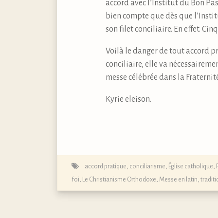
accord avec l’Institut du Bon Pa
bien compte que dès que l’Institu
son filet conciliaire. En effet. Cinq
Voilà le danger de tout accord pr
conciliaire, elle va nécessairemen
messe célébrée dans la Fraternit
Kyrie eleison.
accord pratique
,
conciliarisme
,
Église catholique
,
foi
,
Le Christianisme Orthodoxe
,
Messe en latin, traditi