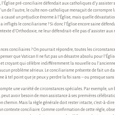
 l’Église pré-conciliaire défendait aux catholiques d’y assister
 l’un de l’autre, le culte non-catholique menaçait de corrompre la
 a causé un préjudice énorme à l’Église, mais quelle dévastation
infligés le conciliarisme ? Si donc l’Église encore saine défend
texte d’Orthodoxie, ne leur défendrait-elle pas d’assister aux 
nces conciliaires ? On pourrait répondre, toutes les circonstanc
penser que Vatican II ne fut pas un désastre absolu pour l’Église
t croyant qui célèbre indifféremment la nouvelle ou l’ancienne 
aucun problème sérieux. Le conciliarisme présente de fait un d
me à tel point que je peux y perdre la foi sans – ou presque san
 compte une variété de circonstances spéciales. Par exemple, un 
, peut avoir besoin de mon assistance à ses premières célébrati
on chemin. Mais la règle générale doit rester intacte, c’est-à-dir
 un contexte conciliaire. Comme confirmation de cette règle, o