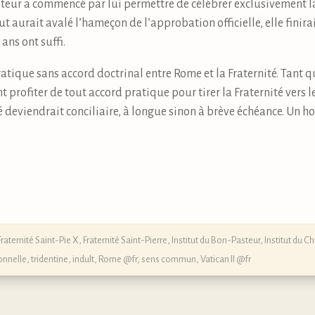
steur a commencé par lui permettre de célébrer exclusivement l
t aurait avalé l’hameçon de l’approbation officielle, elle finira
 ans ont suffi.
atique sans accord doctrinal entre Rome et la Fraternité. Tant q
t profiter de tout accord pratique pour tirer la Fraternité vers le
é deviendrait conciliaire, à longue sinon à brève échéance. Un 
Fraternité Saint-Pie X
,
Fraternité Saint-Pierre
,
Institut du Bon-Pasteur
,
Institut du Ch
onnelle, tridentine, indult
,
Rome @fr
,
sens commun
,
Vatican II @fr