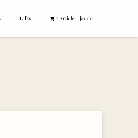
s
Talks
0 Article
$0.00
All Talks
Bishop Williamson
Dr. White
Interviews
Literature Seminars
Rector Letters
Sermons