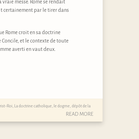
a vraie messe. Rome se rendait
it certainement par le tirer dans
ue Rome croit en sa doctrine
 Concile, et le contexte de toute
homme averti en vaut deux.
rist-Roi
,
La doctrine catholique, le dogme, dépôt de la
READ MORE