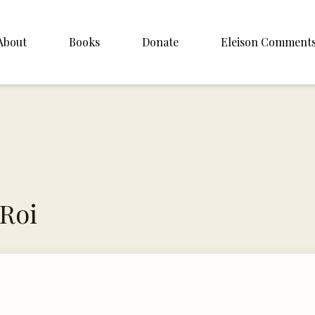
About
Books
Donate
Eleison Comment
hop Williamson
About
 White
English
Español
Francais
-Roi
Deutsh
Italiano
Subscribe