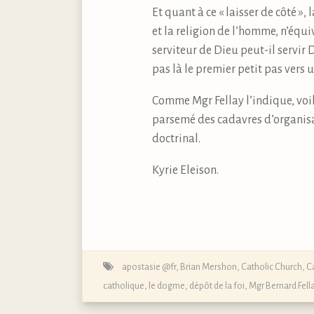
Et quant à ce « laisser de côté », 
et la religion de l’homme, n’équ
serviteur de Dieu peut-il servir D
pas là le premier petit pas vers 
Comme Mgr Fellay l’indique, voil
parsemé des cadavres d’organisa
doctrinal.
Kyrie Eleison.
apostasie @fr
,
Brian Mershon
,
Catholic Church
,
C
catholique, le dogme, dépôt de la foi
,
Mgr Bernard Fell