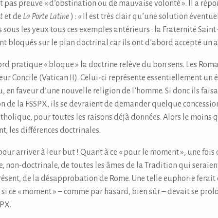
t pas preuve « d’obstination ou de mauvaise volonté ». Il a répo
t
et de
La Porte Latine
) : « Il est très clair qu’une solution évent
s sous les yeux tous ces exemples antérieurs : la Fraternité Saint-P
t bloqués sur le plan doctrinal car ils ont d’abord accepté un a
ord pratique « bloque » la doctrine relève du bon sens. Les Rom
ur Concile (Vatican II). Celui-ci représente essentiellement un 
u, en faveur d’une nouvelle religion de l’homme. Si donc ils fai
on de la FSSPX, ils se devraient de demander quelque concession 
tholique, pour toutes les raisons déjà données. Alors le moins qu
t, les différences doctrinales.
our arriver à leur but ! Quant à ce « pour le moment », une fois
e, non-doctrinale, de toutes les âmes de la Tradition qui seraien
présent, de la désapprobation de Rome. Une telle euphorie ferait
 si ce « moment » – comme par hasard, bien sûr – devait se prolo
SPX.