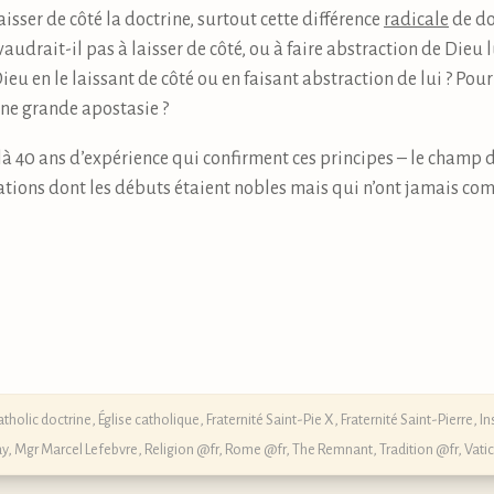
laisser de côté la doctrine, surtout cette différence
radicale
de do
ivaudrait-il pas à laisser de côté, ou à faire abstraction de Di
ieu en le laissant de côté ou en faisant abstraction de lui ? Pour
une grande apostasie ?
à 40 ans d’expérience qui confirment ces principes – le champ de
tions dont les débuts étaient nobles mais qui n’ont jamais co
atholic doctrine
,
Église catholique
,
Fraternité Saint-Pie X
,
Fraternité Saint-Pierre
,
In
ay
,
Mgr Marcel Lefebvre
,
Religion @fr
,
Rome @fr
,
The Remnant
,
Tradition @fr
,
Vatic