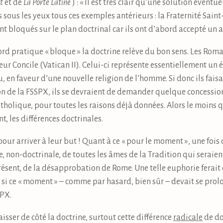
t
et de
La Porte Latine
) : « Il est très clair qu’une solution évent
s sous les yeux tous ces exemples antérieurs : la Fraternité Saint-P
t bloqués sur le plan doctrinal car ils ont d’abord accepté un a
ord pratique « bloque » la doctrine relève du bon sens. Les Rom
ur Concile (Vatican II). Celui-ci représente essentiellement un 
u, en faveur d’une nouvelle religion de l’homme. Si donc ils fai
on de la FSSPX, ils se devraient de demander quelque concession 
tholique, pour toutes les raisons déjà données. Alors le moins qu
t, les différences doctrinales.
our arriver à leur but ! Quant à ce « pour le moment », une fois
e, non-doctrinale, de toutes les âmes de la Tradition qui seraien
présent, de la désapprobation de Rome. Une telle euphorie ferait
 si ce « moment » – comme par hasard, bien sûr – devait se prolo
SPX.
laisser de côté la doctrine, surtout cette différence
radicale
de do