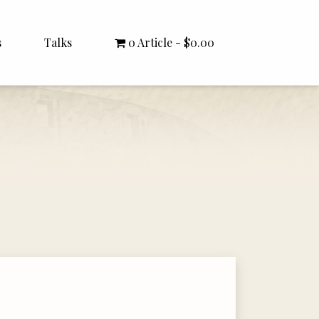
s
Talks
0 Article
$0.00
All Talks
Bishop Williamson
Dr. White
Interviews
Literature Seminars
Rector Letters
Sermons