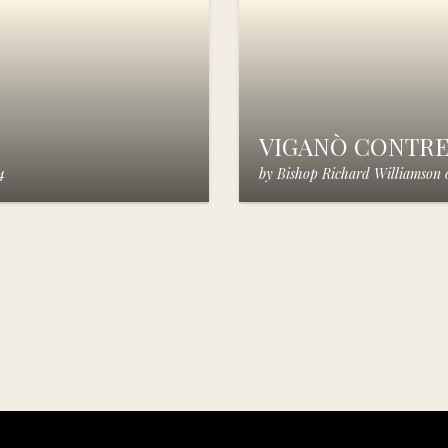
VIGANÒ CONTR
4
by
Bishop Richard Williamson