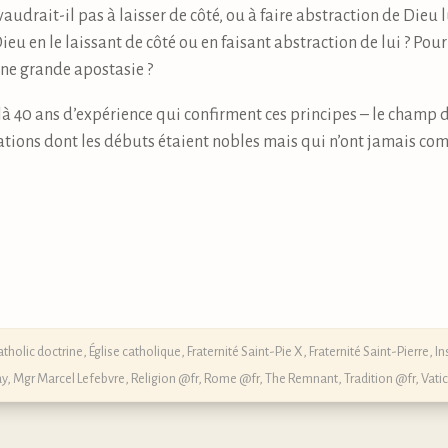
ivaudrait-il pas à laisser de côté, ou à faire abstraction de Di
ieu en le laissant de côté ou en faisant abstraction de lui ? Pour
une grande apostasie ?
à 40 ans d’expérience qui confirment ces principes – le champ de
tions dont les débuts étaient nobles mais qui n’ont jamais co
atholic doctrine
,
Église catholique
,
Fraternité Saint-Pie X
,
Fraternité Saint-Pierre
,
In
ay
,
Mgr Marcel Lefebvre
,
Religion @fr
,
Rome @fr
,
The Remnant
,
Tradition @fr
,
Vatic