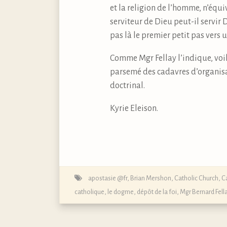
et la religion de l’homme, n’équ
serviteur de Dieu peut-il servir D
pas là le premier petit pas vers 
Comme Mgr Fellay l’indique, voil
parsemé des cadavres d’organisa
doctrinal.
Kyrie Eleison.
apostasie @fr
,
Brian Mershon
,
Catholic Church
,
C
catholique, le dogme, dépôt de la foi
,
Mgr Bernard Fell