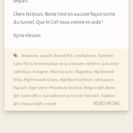
départ.
Chers lecteurs, Rome n’est en aucune façon sortie
du tunnel. Que le Ciel nous vienne en aide !
Kyrie eleison.
Arianisme
,
autorité
,
Benoît XVI
,
conciliarisme
,
Fraternité
Saint-Pie X
,
herméneutique de la continuité
,
intellect
,
La doctrine
catholique, le dogme, dépôt de la foi
,
Magistère
,
Mgr Bernard
Fellay
,
Mgr Fernando Ocariz
,
Mgr Marcel Lefebvre
,
obéissance
,
Papauté
,
Pape Libère
,
Préambule doctrinal
,
Religion @fr
,
Rome
@fr
,
Saint-Office
,
Sur l'adhésion au Concile Vatican II
,
Tradition
READ MORE
@fr
,
Vatican II @fr
,
volonté