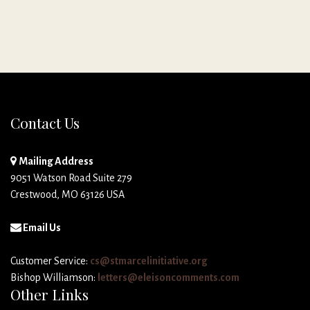
Contact Us
Mailing Address
9051 Watson Road Suite 279
Crestwood, MO 63126 USA
Email Us
Customer Service:
cs@stmarcelinitiative.org
Bishop Williamson:
letters@eleisoncomments.com
Other Links