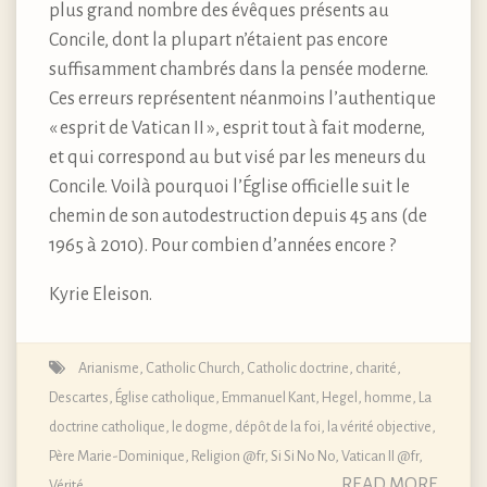
plus grand nombre des évêques présents au
Concile, dont la plupart n’étaient pas encore
suffisamment chambrés dans la pensée moderne.
Ces erreurs représentent néanmoins l’authentique
« esprit de Vatican II », esprit tout à fait moderne,
et qui correspond au but visé par les meneurs du
Concile. Voilà pourquoi l’Église officielle suit le
chemin de son autodestruction depuis 45 ans (de
1965 à 2010). Pour combien d’années encore ?
Kyrie Eleison.
Arianisme
,
Catholic Church
,
Catholic doctrine
,
charité
,
Descartes
,
Église catholique
,
Emmanuel Kant
,
Hegel
,
homme
,
La
doctrine catholique, le dogme, dépôt de la foi
,
la vérité objective
,
Père Marie-Dominique
,
Religion @fr
,
Si Si No No
,
Vatican II @fr
,
READ MORE
Vérité