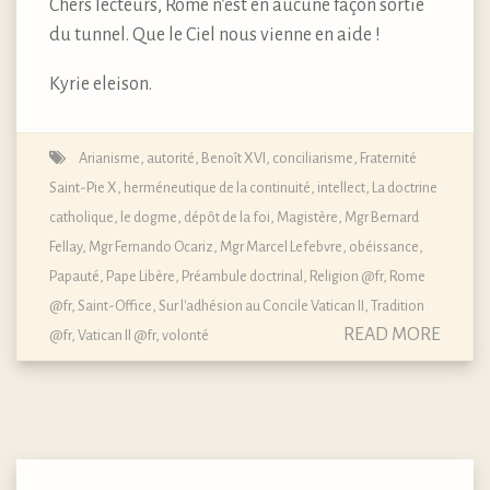
Chers lecteurs, Rome n’est en aucune façon sortie
du tunnel. Que le Ciel nous vienne en aide !
Kyrie eleison.
Arianisme
,
autorité
,
Benoît XVI
,
conciliarisme
,
Fraternité
Saint-Pie X
,
herméneutique de la continuité
,
intellect
,
La doctrine
catholique, le dogme, dépôt de la foi
,
Magistère
,
Mgr Bernard
Fellay
,
Mgr Fernando Ocariz
,
Mgr Marcel Lefebvre
,
obéissance
,
Papauté
,
Pape Libère
,
Préambule doctrinal
,
Religion @fr
,
Rome
@fr
,
Saint-Office
,
Sur l'adhésion au Concile Vatican II
,
Tradition
READ MORE
@fr
,
Vatican II @fr
,
volonté