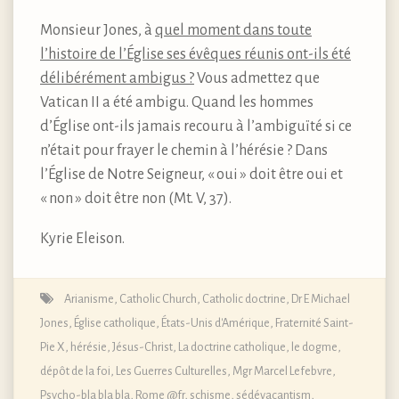
Monsieur Jones, à
quel moment dans toute
l’histoire de l’Église ses évêques réunis ont-ils été
délibérément ambigus ?
Vous admettez que
Vatican II a été ambigu. Quand les hommes
d’Église ont-ils jamais recouru à l’ambiguïté si ce
n’était pour frayer le chemin à l’hérésie ? Dans
l’Église de Notre Seigneur, « oui » doit être oui et
« non » doit être non (Mt. V, 37).
Kyrie Eleison.
Arianisme
,
Catholic Church
,
Catholic doctrine
,
Dr E Michael
Jones
,
Église catholique
,
États-Unis d'Amérique
,
Fraternité Saint-
Pie X
,
hérésie
,
Jésus-Christ
,
La doctrine catholique, le dogme,
dépôt de la foi
,
Les Guerres Culturelles
,
Mgr Marcel Lefebvre
,
Psycho-bla bla bla
,
Rome @fr
,
schisme
,
sédévacantism
,