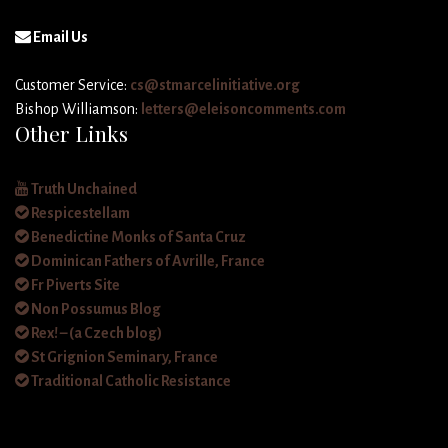
Email Us
Customer Service:
cs@stmarcelinitiative.org
Bishop Williamson:
letters@eleisoncomments.com
Other Links
Truth Unchained
Respicestellam
Benedictine Monks of Santa Cruz
Dominican Fathers of Avrille, France
Fr Piverts Site
Non Possumus Blog
Rex! – (a Czech blog)
St Grignion Seminary, France
Traditional Catholic Resistance