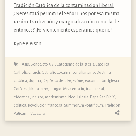
Tradición Católica de la contaminación liberal
.
¿Necesitará permitir el Señor Dios por esa misma
razón otra división y marginalización como la de
entonces? ¡Fervientemente esperamos que no!
Kyrie eleison.
Asís
,
Benedicto XVI
,
Catecismo de la Iglesia Católica
,
Catholic Church
,
Catholic doctrine
,
conciliarismo
,
Doctrina
católica, dogma, Depósito de la Fe
,
Ecône
,
excomunión
,
Iglesia
Católica
,
liberalismo
,
liturgia
,
Misa en latín, tradicional,
tridentina, Indulto
,
modernismo
,
Neo-Iglesia
,
Papa San Pío X
,
política
,
Revolución francesa
,
Summorum Pontificum
,
Tradición
,
Vatican II
,
Vaticano II