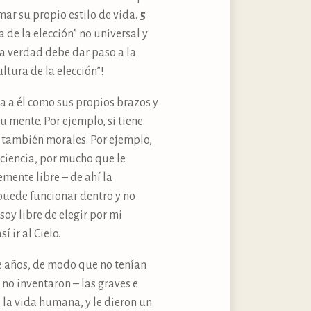
ar su propio estilo de vida.
5
de la elección” no universal y
la verdad debe dar paso a la
ltura de la elección”!
 a él como sus propios brazos y
 mente. Por ejemplo, si tiene
no también morales. Por ejemplo,
ciencia, por mucho que le
emente libre – de ahí la
 puede funcionar dentro y no
soy libre de elegir por mi
í ir al Cielo.
e años, de modo que no tenían
no inventaron – las graves e
 la vida humana, y le dieron un