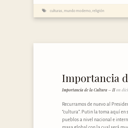
culturas
,
mundo moderno
,
religión
Importancia de
Importancia de la Cultura – II
on dic
Recurramos de nuevo al Presiden
“cultura”. Putin la toma aquí en
pueblos a nivel nacional e inte
masa global con la cual será muc