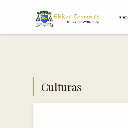
Abo
Bishop 
Dr. Whit
Culturas