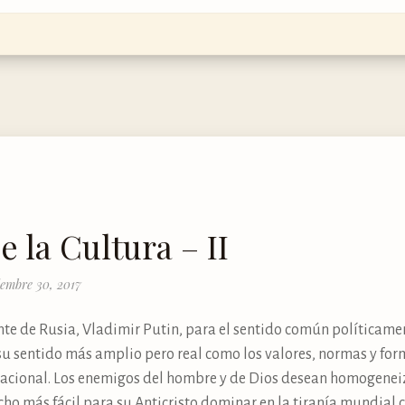
 la Cultura – II
iembre 30, 2017
te de Rusia, Vladimir Putin, para el sentido común políticamen
 su sentido más amplio pero real como los valores, normas y for
rnacional. Los enemigos del hombre y de Dios desean homogenei
ho más fácil para su Anticristo dominar en la tiranía mundial c