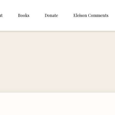
ut
Books
Donate
Eleison Comments
Williamson
About
e
English
Español
Francais
Deutsh
Italiano
Subscribe