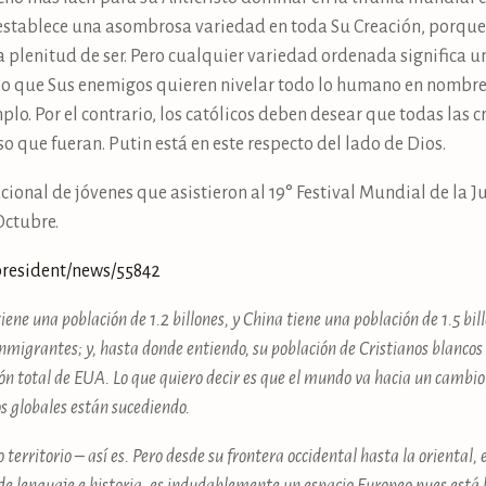
 establece una asombrosa variedad en toda Su Creación, porqu
 plenitud de ser. Pero cualquier variedad ordenada significa un 
so que Sus enemigos quieren nivelar todo lo humano en nombre
lo. Por el contrario, los católicos deben desear que todas las c
 que fueran. Putin está en este respecto del lado de Dios.
cional de jóvenes que asistieron al 19° Festival Mundial de la J
Octubre.
/​president/​news/​55842
tiene una población de 1.2 billones, y China tiene una población de 1.5 bi
nmigrantes; y, hasta donde entiendo, su población de Cristianos blancos
ión total de EUA. Lo que quiero decir es que el mundo va hacia un cambio
os globales están sucediendo.
territorio – así es. Pero desde su frontera occidental hasta la oriental, 