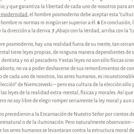
, y que garantiza la libertad de cada uno de nosotros para arm
a modernidad
, el hombre posmoderno debe aceptar esta “cultura 
 hombre ni normas ni ningún ser superior a él.
6
En conclusión, 
y la dirección a la deriva.
7
¡Abajo con la Verdad, arriba con la “cu
 posmoderno, hay una realidad fuera de su mente, tan cercana
ental tiene leyes propias, de ninguna manera dependientes de su
 dentista y no al pescadero. Y estas leyes no son sólo físicas si
aborto, no va a poder deshacerse de sus remordimientos de con
río de cada uno de nosotros, los seres humanos, es incuestionabl
 elección” de Niemczewski – pero esa cultura de la elección sólo
as leyes de la realidad extra-mental, físicas y morales. Así que 
pero no soy libre de elegir romper seriamente la ley moral y aun as
eo precedieron a la Encarnación de Nuestro Señor por cientos d
brenatural o de la iluminación. Pero naturalmente observaron – 
 los seres humanos se levantaran contra la estructura moral de