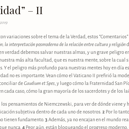
dad” – II
 2019
s con variaciones sobre el tema de la Verdad, estos “Comentario
n; la interpretación posmoderna de la relación entre cultura y religión
d
n verdad debemos salvar nuestras almas, y un grave peligro en
nuestra más alta facultad, que es nuestra mente, sobre la cual
. Y el peligro más profundo para nuestras mentes hoy en día es
rdad no es importante. Vean cómo el Vaticano II prefirió la mode
conciliar de
Gaudium et Spes
, y luego cómo la Fraternidad San Pí
 en cada caso, cómo la gran mayoría de los sacerdotes y de los lai
los pensamientos de Niemczewski, para ver de dónde viene y 
ricación subjetiva dentro de cada uno de nosotros.
2
Por lo tanto
a no tienen fundamento.
3
Además, ya no encajan en el mundo rea
 que nunca.
4
Peor aún, están bloqueando el progreso moderno, o 