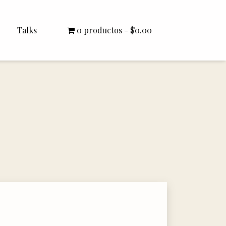
Talks
0 productos
$0.00
All Talks
Bishop Williamson
Dr. White
Interviews
Literature Seminars
Rector Letters
Sermons