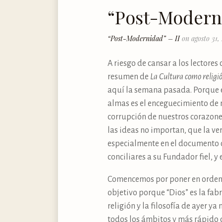
“Post-Moderni
“Post-Modernidad” – II
on agosto 31,
A riesgo de cansar a los lectore
resumen de
La Cultura como religió
aquí la semana pasada. Porque e
almas es el enceguecimiento de 
corrupción de nuestros corazones
las ideas no importan, que la ve
especialmente en el documento 
conciliares a su Fundador fiel, y
Comencemos por poner en orden 
objetivo porque “Dios” es la fab
religión y la filosofía de ayer y
todos los ámbitos y más rápido