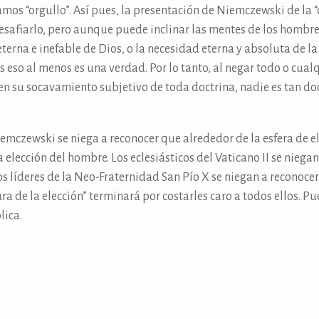
amos “orgullo”. Así pues, la presentación de Niemczewski de la “
esafiarlo, pero aunque puede inclinar las mentes de los hombres 
eterna e inefable de Dios, o la necesidad eterna y absoluta de la
s eso al menos es una verdad. Por lo tanto, al negar todo o cua
n su socavamiento subjetivo de toda doctrina, nadie es tan do
mczewski se niega a reconocer que alrededor de la esfera de e
a elección del hombre. Los eclesiásticos del Vaticano II se niega
os líderes de la Neo-Fraternidad San Pío X se niegan a reconoce
ra de la elección” terminará por costarles caro a todos ellos. Pu
lica.