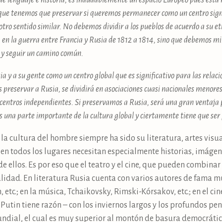
o de lenguaje e historia, es indudablemente un espacio Europeo pues está
o que tenemos que preservar si queremos permanecer como un centro sign
r otro sentido similar. No debemos dividir a los pueblos de acuerdo a su 
, en la guerra entre Francia y Rusia de 1812 a 1814, sino que debemos mi
 y seguir un camino común.
 y a su gente como un centro global que es significativo para las relacion
 preservar a Rusia, se dividirá en asociaciones cuasi nacionales menor
 centros independientes. Si preservamos a Rusia, será una gran ventaja p
una parte importante de la cultura global y ciertamente tiene que ser
 la cultura del hombre siempre ha sido su literatura, artes visu
en todos los lugares necesitan especialmente historias, imágen
 ellos. Es por eso que el teatro y el cine, que pueden combinar l
alidad. En literatura Rusia cuenta con varios autores de fama m
, etc.; en la música, Tchaikovsky, Rimski-Kórsakov, etc.; en el ci
 Putin tiene razón – con los inviernos largos y los profundos pe
ndial, el cual es muy superior al montón de basura democrátic