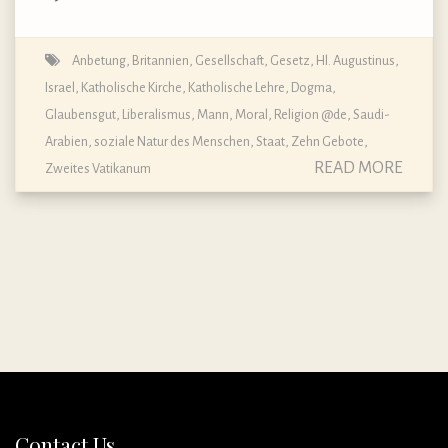
Anbetung
,
Britannien
,
Gesellschaft
,
Gesetz
,
Hl. Augustinus
,
Israel
,
Katholische Kirche
,
Katholische Lehre, Dogma,
Glaubensgut
,
Liberalismus
,
Mann
,
Moral
,
Religion @de
,
Saudi-
Arabien
,
soziale Natur des Menschen
,
Staat
,
Zehn Gebote
,
READ MORE
Zweites Vatikanum
Contact Us