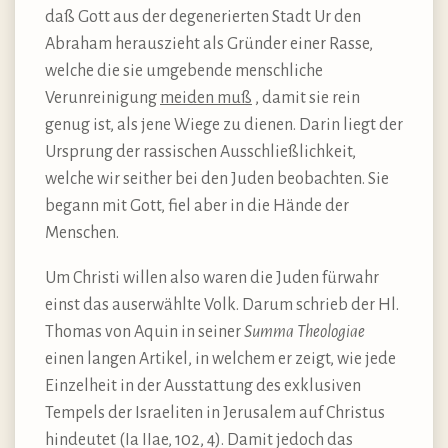
daß Gott aus der degenerierten Stadt Ur den
Abraham herauszieht als Gründer einer Rasse,
welche die sie umgebende menschliche
Verunreinigung
meiden muß
, damit sie rein
genug ist, als jene Wiege zu dienen. Darin liegt der
Ursprung der rassischen Ausschließlichkeit,
welche wir seither bei den Juden beobachten. Sie
begann mit Gott, fiel aber in die Hände der
Menschen.
Um Christi willen also waren die Juden fürwahr
einst das auserwählte Volk. Darum schrieb der Hl.
Thomas von Aquin in seiner
Summa Theologiae
einen langen Artikel, in welchem er zeigt, wie jede
Einzelheit in der Ausstattung des exklusiven
Tempels der Israeliten in Jerusalem auf Christus
hindeutet (Ia IIae, 102, 4). Damit jedoch das