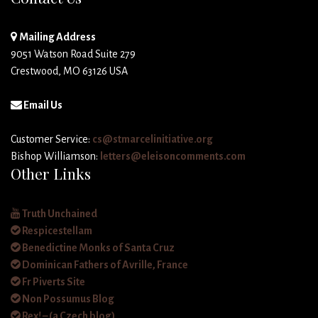
Mailing Address
9051 Watson Road Suite 279
Crestwood, MO 63126 USA
Email Us
Customer Service:
cs@stmarcelinitiative.org
Bishop Williamson:
letters@eleisoncomments.com
Other Links
Truth Unchained
Respicestellam
Benedictine Monks of Santa Cruz
Dominican Fathers of Avrille, France
Fr Piverts Site
Non Possumus Blog
Rex! – (a Czech blog)