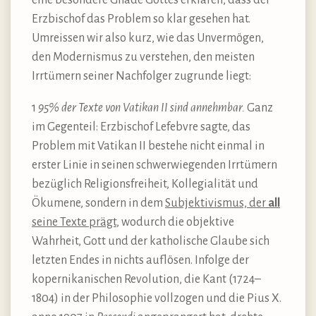
eine besondere Gnade Gottes erklären, dass der
Erzbischof das Problem so klar gesehen hat.
Umreissen wir also kurz, wie das Unvermögen,
den Modernismus zu verstehen, den meisten
Irrtümern seiner Nachfolger zugrunde liegt:
1
95% der Texte von Vatikan II sind annehmbar.
Ganz
im Gegenteil: Erzbischof Lefebvre sagte, das
Problem mit Vatikan II bestehe nicht einmal in
erster Linie in seinen schwerwiegenden Irrtümern
bezüglich Religionsfreiheit, Kollegialität und
Ökumene, sondern in dem
Subjektivismus, der
all
seine Texte prägt
, wodurch die objektive
Wahrheit, Gott und der katholische Glaube sich
letzten Endes in nichts auflösen. Infolge der
kopernikanischen Revolution, die Kant (1724–
1804) in der Philosophie vollzogen und die Pius X.